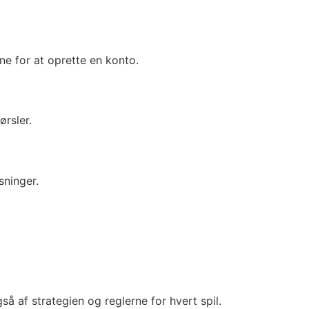
ne for at oprette en konto.
rsler.
sninger.
 af strategien og reglerne for hvert spil.