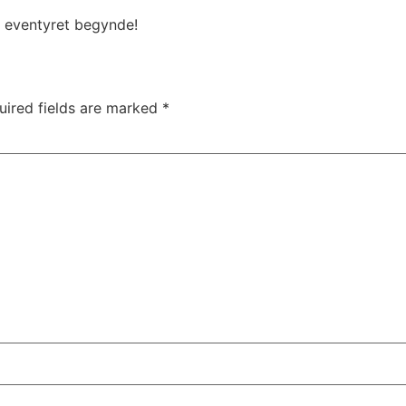
d eventyret begynde!
uired fields are marked
*