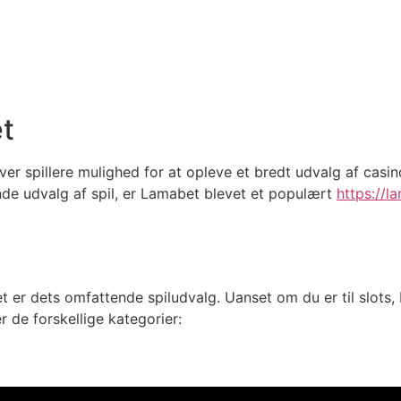
et
giver spillere mulighed for at opleve et bredt udvalg af cas
de udvalg af spil, er Lamabet blevet et populært
https://
er dets omfattende spiludvalg. Uanset om du er til slots, b
 de forskellige kategorier: