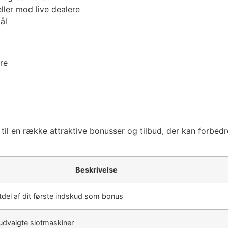
ller mod live dealere
ål
ere
til en række attraktive bonusser og tilbud, der kan forbedre
Beskrivelse
del af dit første indskud som bonus
 udvalgte slotmaskiner