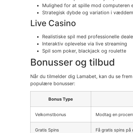
Mulighed for at spille mod computeren e
Strategisk dybde og variation i væddem
Live Casino
Realistiske spil med professionelle deal
Interaktiv oplevelse via live streaming
Spil som poker, blackjack og roulette
Bonusser og tilbud
Når du tilmelder dig Lamabet, kan du se frem 
populære bonusser:
Bonus Type
Velkomstbonus
Modtag en procent
Gratis Spins
Få gratis spins på