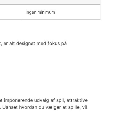
Ingen minimum
t, er alt designet med fokus på
t imponerende udvalg af spil, attraktive
 Uanset hvordan du vælger at spille, vil