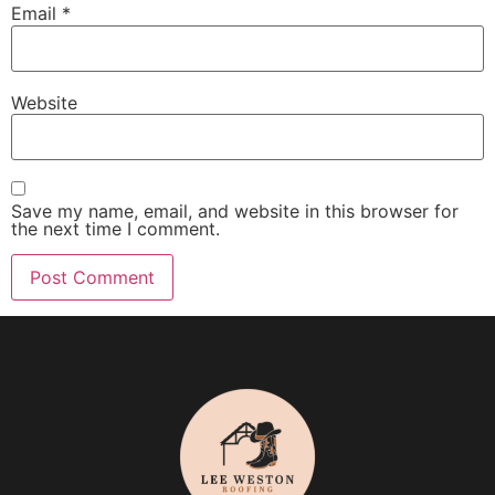
Email
*
Website
Save my name, email, and website in this browser for
the next time I comment.