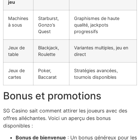
jeu
Machines
Starburst,
Graphismes de haute
à sous
Gonzo’s
qualité, jackpots
Quest
progressifs
Jeux de
Blackjack,
Variantes multiples, jeu en
table
Roulette
direct
Jeux de
Poker,
Stratégies avancées,
cartes
Baccarat
tournois disponibles
Bonus et promotions
SG Casino sait comment attirer les joueurs avec des
offres alléchantes. Voici un aperçu des bonus
disponibles :
Bonus de bienvenue
: Un bonus généreux pour les