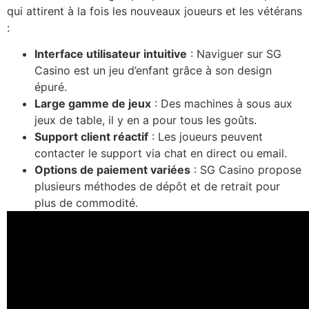
qui attirent à la fois les nouveaux joueurs et les vétérans
:
Interface utilisateur intuitive
: Naviguer sur SG
Casino est un jeu d’enfant grâce à son design
épuré.
Large gamme de jeux
: Des machines à sous aux
jeux de table, il y en a pour tous les goûts.
Support client réactif
: Les joueurs peuvent
contacter le support via chat en direct ou email.
Options de paiement variées
: SG Casino propose
plusieurs méthodes de dépôt et de retrait pour
plus de commodité.