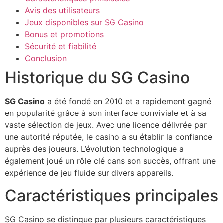
Avis des utilisateurs
Jeux disponibles sur SG Casino
Bonus et promotions
Sécurité et fiabilité
Conclusion
Historique du SG Casino
SG Casino
a été fondé en 2010 et a rapidement gagné
en popularité grâce à son interface conviviale et à sa
vaste sélection de jeux. Avec une licence délivrée par
une autorité réputée, le casino a su établir la confiance
auprès des joueurs. L’évolution technologique a
également joué un rôle clé dans son succès, offrant une
expérience de jeu fluide sur divers appareils.
Caractéristiques principales
SG Casino se distingue par plusieurs caractéristiques