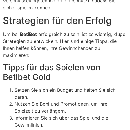
Verschlüsselungstechnologie geschützt, sodass Sie
sicher spielen können.
Strategien für den Erfolg
Um bei
BetiBet
erfolgreich zu sein, ist es wichtig, kluge
Strategien zu entwickeln. Hier sind einige Tipps, die
Ihnen helfen können, Ihre Gewinnchancen zu
maximieren:
Tipps für das Spielen von
Betibet Gold
Setzen Sie sich ein Budget und halten Sie sich
daran.
Nutzen Sie Boni und Promotionen, um Ihre
Spielzeit zu verlängern.
Informieren Sie sich über das Spiel und die
Gewinnlinien.