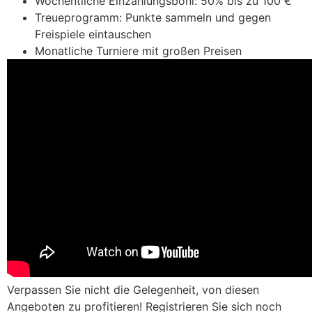
Wöchentliche Einzahlungsboni: 50% bis zu 100 €
Treueprogramm: Punkte sammeln und gegen
Freispiele eintauschen
Monatliche Turniere mit großen Preisen
Verpassen Sie nicht die Gelegenheit, von diesen
Angeboten zu profitieren! Registrieren Sie sich noch