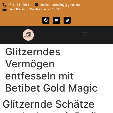
(716) 341-2561
leewestonroofing@gmail.com
1644 Bailey Rd Cowlesville, NY 14037
Glitzerndes
Vermögen
entfesseln mit
Betibet Gold Magic
Glitzernde Schätze