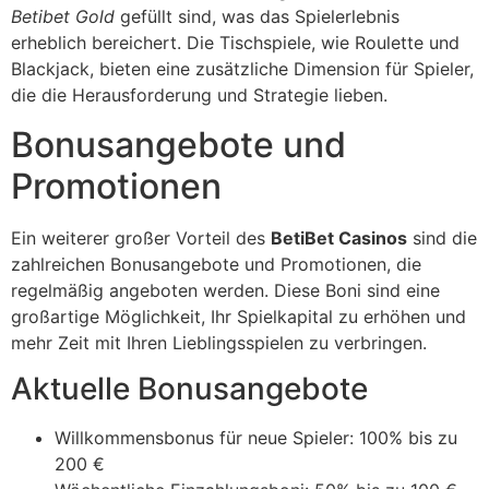
Betibet Gold
gefüllt sind, was das Spielerlebnis
erheblich bereichert. Die Tischspiele, wie Roulette und
Blackjack, bieten eine zusätzliche Dimension für Spieler,
die die Herausforderung und Strategie lieben.
Bonusangebote und
Promotionen
Ein weiterer großer Vorteil des
BetiBet Casinos
sind die
zahlreichen Bonusangebote und Promotionen, die
regelmäßig angeboten werden. Diese Boni sind eine
großartige Möglichkeit, Ihr Spielkapital zu erhöhen und
mehr Zeit mit Ihren Lieblingsspielen zu verbringen.
Aktuelle Bonusangebote
Willkommensbonus für neue Spieler: 100% bis zu
200 €