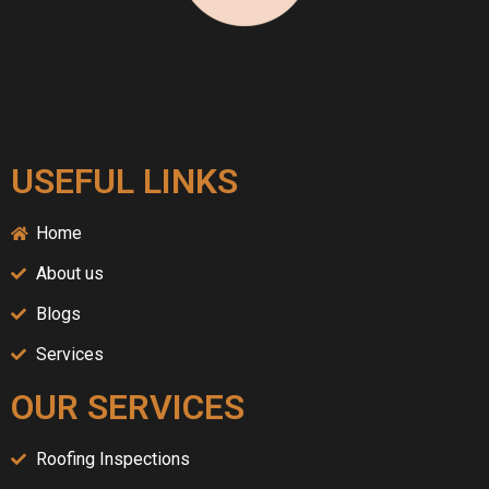
USEFUL LINKS
Home
About us
Blogs
Services
OUR SERVICES
Roofing Inspections