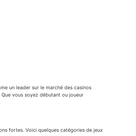
me un leader sur le marché des casinos
ns. Que vous soyez débutant ou joueur
ns fortes. Voici quelques catégories de jeux