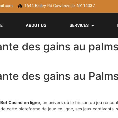
il.com
1644 Bailey Rd Cowlesville, NY 14037
E
ABOUT US
SERVICES
nte des gains au palms
nte des gains au Palms
Bet Casino en ligne
, un univers où le frisson du jeu rencon
de cette plateforme de jeux en ligne, ses jeux captivants, 