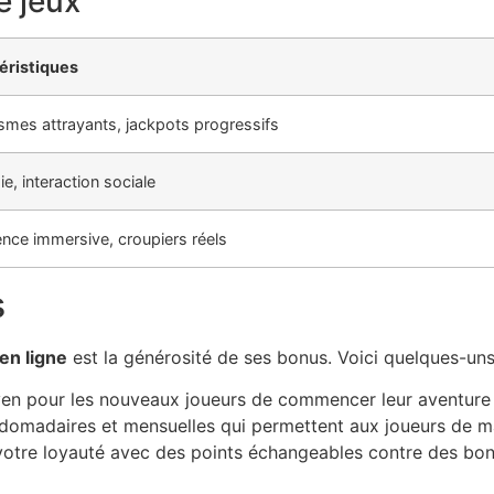
e jeux
éristiques
smes attrayants, jackpots progressifs
ie, interaction sociale
ence immersive, croupiers réels
s
en ligne
est la générosité de ses bonus. Voici quelques-uns
en pour les nouveaux joueurs de commencer leur aventure 
madaires et mensuelles qui permettent aux joueurs de max
tre loyauté avec des points échangeables contre des bon