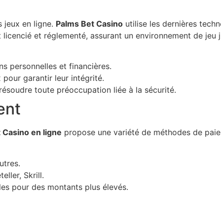
 jeux en ligne.
Palms Bet Casino
utilise les dernières tech
t licencié et réglementé, assurant un environnement de jeu 
s personnelles et financières.
 pour garantir leur intégrité.
ésoudre toute préoccupation liée à la sécurité.
ent
 Casino en ligne
propose une variété de méthodes de paie
utres.
ller, Skrill.
les pour des montants plus élevés.