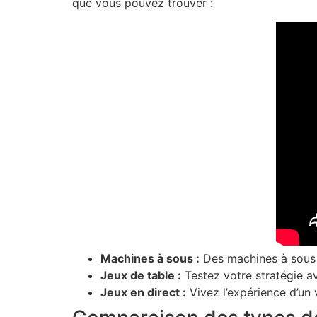
que vous pouvez trouver :
Machines à sous :
Des machines à sous 
Jeux de table :
Testez votre stratégie ave
Jeux en direct :
Vivez l’expérience d’un 