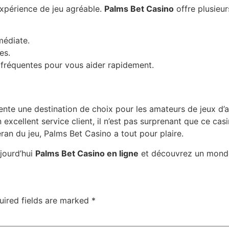
expérience de jeu agréable.
Palms Bet Casino
offre plusieu
médiate.
es.
fréquentes pour vous aider rapidement.
nte une destination de choix pour les amateurs de jeux d’a
n excellent service client, il n’est pas surprenant que ce c
an du jeu, Palms Bet Casino a tout pour plaire.
jourd’hui
Palms Bet Casino en ligne
et découvrez un monde 
uired fields are marked
*