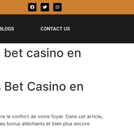
BLOGS
CONTACT US
 bet casino en
 Bet Casino en
tre le confort de votre foyer. Dans cet article,
ses bonus alléchants et bien plus encore.