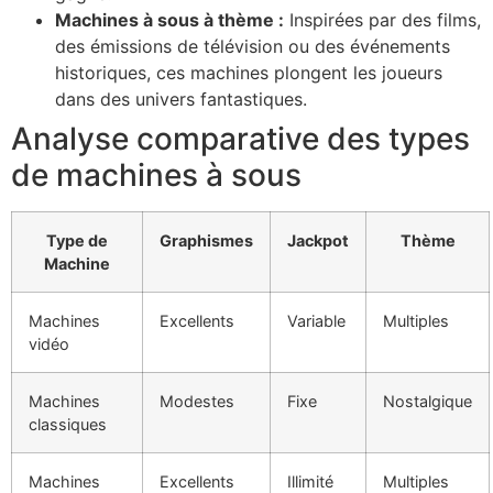
Machines à sous à thème :
Inspirées par des films,
des émissions de télévision ou des événements
historiques, ces machines plongent les joueurs
dans des univers fantastiques.
Analyse comparative des types
de machines à sous
Type de
Graphismes
Jackpot
Thème
Machine
Machines
Excellents
Variable
Multiples
vidéo
Machines
Modestes
Fixe
Nostalgique
classiques
Machines
Excellents
Illimité
Multiples