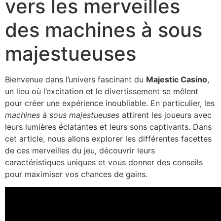
vers les merveilles
des machines à sous
majestueuses
Bienvenue dans l’univers fascinant du
Majestic Casino
,
un lieu où l’excitation et le divertissement se mêlent
pour créer une expérience inoubliable. En particulier, les
machines à sous majestueuses
attirent les joueurs avec
leurs lumières éclatantes et leurs sons captivants. Dans
cet article, nous allons explorer les différentes facettes
de ces merveilles du jeu, découvrir leurs
caractéristiques uniques et vous donner des conseils
pour maximiser vos chances de gains.