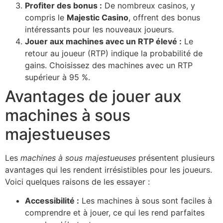
Profiter des bonus :
De nombreux casinos, y
compris le
Majestic Casino
, offrent des bonus
intéressants pour les nouveaux joueurs.
Jouer aux machines avec un RTP élevé :
Le
retour au joueur (RTP) indique la probabilité de
gains. Choisissez des machines avec un RTP
supérieur à 95 %.
Avantages de jouer aux
machines à sous
majestueuses
Les
machines à sous majestueuses
présentent plusieurs
avantages qui les rendent irrésistibles pour les joueurs.
Voici quelques raisons de les essayer :
Accessibilité :
Les machines à sous sont faciles à
comprendre et à jouer, ce qui les rend parfaites