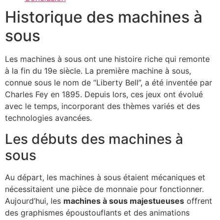
Historique des machines à
sous
Les machines à sous ont une histoire riche qui remonte
à la fin du 19e siècle. La première machine à sous,
connue sous le nom de “Liberty Bell”, a été inventée par
Charles Fey en 1895. Depuis lors, ces jeux ont évolué
avec le temps, incorporant des thèmes variés et des
technologies avancées.
Les débuts des machines à
sous
Au départ, les machines à sous étaient mécaniques et
nécessitaient une pièce de monnaie pour fonctionner.
Aujourd’hui, les
machines à sous majestueuses
offrent
des graphismes époustouflants et des animations