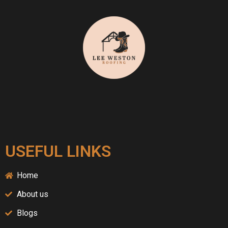
USEFUL LINKS
Home
About us
Blogs