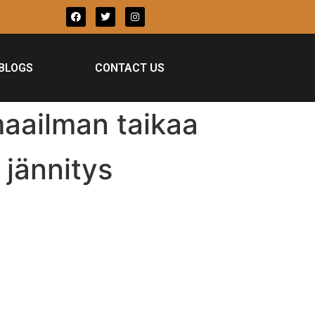
BLOGS
CONTACT US
maailman taikaa
 jännitys