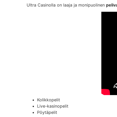
Ultra Casinolla on laaja ja monipuolinen
peliv
Kolikkopelit
Live-kasinopelit
Pöytäpelit