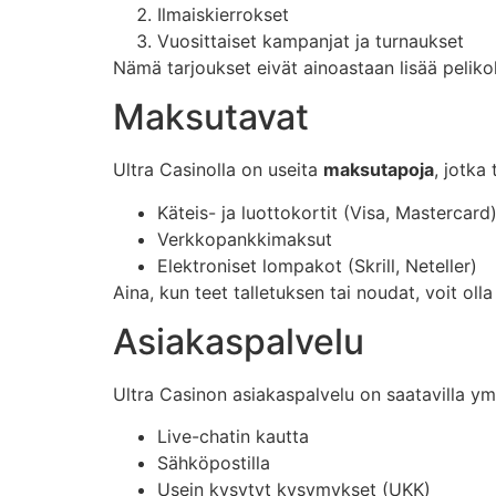
Ilmaiskierrokset
Vuosittaiset kampanjat ja turnaukset
Nämä tarjoukset eivät ainoastaan lisää peli
Maksutavat
Ultra Casinolla on useita
maksutapoja
, jotka
Käteis- ja luottokortit (Visa, Mastercard
Verkkopankkimaksut
Elektroniset lompakot (Skrill, Neteller)
Aina, kun teet talletuksen tai noudat, voit oll
Asiakaspalvelu
Ultra Casinon asiakaspalvelu on saatavilla ym
Live-chatin kautta
Sähköpostilla
Usein kysytyt kysymykset (UKK)