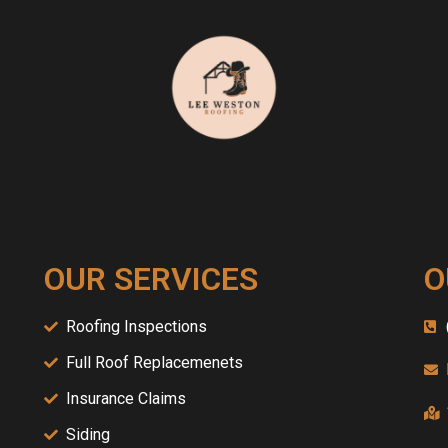
OUR SERVICES
O
Roofing Inspections
Full Roof Replacemenets
Insurance Claims
Siding