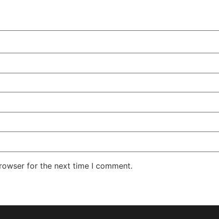
rowser for the next time I comment.