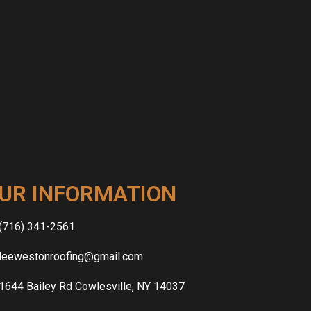
UR INFORMATION
(716) 341-2561
leewestonroofing@gmail.com
1644 Bailey Rd Cowlesville, NY 14037