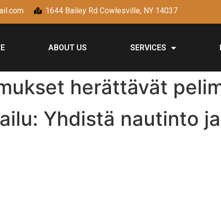
il.com
1644 Bailey Rd Cowlesville, NY 14037
E
ABOUT US
SERVICES
mukset herättävät peli
ailu: Yhdistä nautinto ja