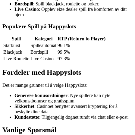
Bordspill
: Spill blackjack, roulette og poker.
Live Casino
: Opplev ekte dealer-spill fra komforten av ditt
hjem.
Populære Spill på Happyslots
Spill
Kategori
RTP (Return to Player)
Starburst
Spilleautomat
96.1%
Blackjack
Bordspill
99.5%
Live Roulette
Live Casino
97.3%
Fordeler med Happyslots
Det er mange grunner til å velge Happyslots:
Generøse bonusordninger
: Nye spillere kan nyte
velkomstbonuser og gratisspinn.
Sikkerhet
: Casinoet benytter avansert kryptering for å
beskytte dine data.
Kundestøtte
: Tilgjengelig døgnet rundt via chat eller e-post.
Vanlige Spørsmål