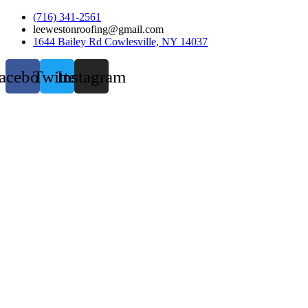
Skip
(716) 341-2561
to
leewestonroofing@gmail.com
content
1644 Bailey Rd Cowlesville, NY 14037
acebook
Twitter
Instagram