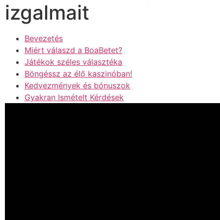
izgalmait
Bevezetés
Miért válaszd a BoaBetet?
Játékok széles választéka
Böngéssz az élő kaszinóban!
Kedvezmények és bónuszok
Gyakran Ismételt Kérdések