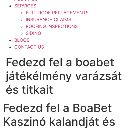
SERVICES
FULL ROOF REPLACEMENTS
INSURANCE CLAIMS
ROOFING INSPECTIONS
SIDING
BLOGS
CONTACT US
Fedezd fel a boabet
játékélmény varázsát
és titkait
Fedezd fel a BoaBet
Kaszinó kalandját és