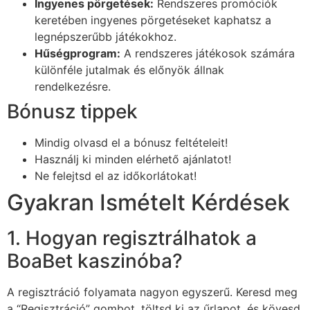
Ingyenes pörgetések:
Rendszeres promóciók
keretében ingyenes pörgetéseket kaphatsz a
legnépszerűbb játékokhoz.
Hűségprogram:
A rendszeres játékosok számára
különféle jutalmak és előnyök állnak
rendelkezésre.
Bónusz tippek
Mindig olvasd el a bónusz feltételeit!
Használj ki minden elérhető ajánlatot!
Ne felejtsd el az időkorlátokat!
Gyakran Ismételt Kérdések
1. Hogyan regisztrálhatok a
BoaBet kaszinóba?
A regisztráció folyamata nagyon egyszerű. Keresd meg
a “Regisztráció” gombot, töltsd ki az űrlapot, és kövesd