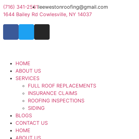
(716) 341-2561
leewestonroofing@gmail.com
1644 Bailey Rd Cowlesville, NY 14037
HOME
ABOUT US
SERVICES
FULL ROOF REPLACEMENTS
INSURANCE CLAIMS
ROOFING INSPECTIONS
SIDING
BLOGS
CONTACT US
HOME
ABOUT US