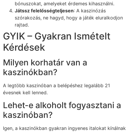
bónuszokat, amelyeket érdemes kihasználni.
Játssz felelősségteljesen
: A kaszinózás
szórakozás, ne hagyd, hogy a játék eluralkodjon
rajtad.
GYIK – Gyakran Ismételt
Kérdések
Milyen korhatár van a
kaszinókban?
A legtöbb kaszinóban a belépéshez legalább 21
évesnek kell lenned.
Lehet-e alkoholt fogyasztani a
kaszinóban?
Igen, a kaszinókban gyakran ingyenes italokat kínálnak