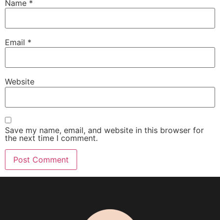
Name
*
Email
*
Website
Save my name, email, and website in this browser for
the next time I comment.