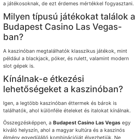
a játékosoknak, de ezt érdemes mértékkel fogyasztani.
Milyen típusú játékokat találok a
Budapest Casino Las Vegas-
ban?
A kaszinóban megtalálhatók klasszikus játékok, mint
például a blackjack, póker, és rulett, valamint modern
slot gépek is.
Kínálnak-e étkezési
lehetőségeket a kaszinóban?
Igen, a legtöbb kaszinóban éttermek és bárok is
találhatók, ahol különféle ételeket és italokat kínálnak.
Összegzésképpen, a
Budapest Casino Las Vegas
egy
kiváló helyszín, ahol a magyar kultúra és a kaszinós
élmény egyedülálló kombinációját élvezhetjük. Ne