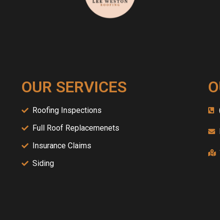
OUR SERVICES
O
Roofing Inspections
Full Roof Replacemenets
Insurance Claims
Siding