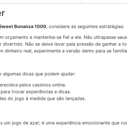
er
Sweet Bonanza 1000
, considere as seguintes estratégias:
 orçamento e mantenha-se fiel a ele. Não ultrapasse seus l
 divertido. Não se deixe levar pela pressão de ganhar a to
 dinheiro real, experimente a versão demo para se familia
ão algumas dicas que podem ajudar:
recidos pelos cassinos online.
ara trocar experiências e dicas.
ades do jogo à medida que são lançadas.
s um jogo de azar; é uma experiência emocionante que co