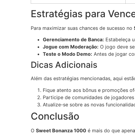
Estratégias para Venc
Para maximizar suas chances de sucesso no
Gerenciamento de Banca:
Estabeleça um
Jogue com Moderação:
O jogo deve ser
Teste o Modo Demo:
Antes de jogar com
Dicas Adicionais
Além das estratégias mencionadas, aqui est
Fique atento aos bônus e promoções ofe
Participe de comunidades de jogadores p
Atualize-se sobre as novas funcionalid
Conclusão
O
Sweet Bonanza 1000
é mais do que apena