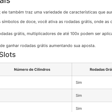
ais
; ele também traz uma variedade de características que 
 símbolos de doce, você ativa as rodadas grátis, onde a
dadas grátis, multiplicadores de até 100x podem ser aplic
e ganhar rodadas grátis aumentando sua aposta.
Slots
Número de Cilindros
Rodadas Grá
Sim
Sim
Sim