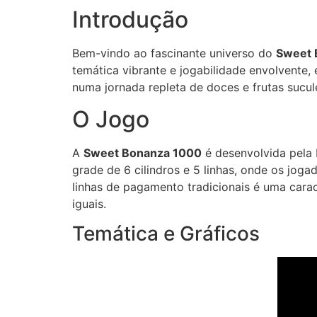
Introdução
Bem-vindo ao fascinante universo do
Sweet 
temática vibrante e jogabilidade envolvente
numa jornada repleta de doces e frutas sucu
O Jogo
A
Sweet Bonanza 1000
é desenvolvida pela 
grade de 6 cilindros e 5 linhas, onde os jo
linhas de pagamento tradicionais é uma cara
iguais.
Temática e Gráficos