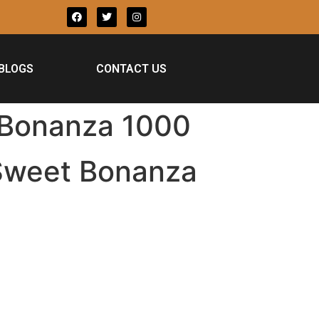
BLOGS
CONTACT US
 Bonanza 1000
Sweet Bonanza