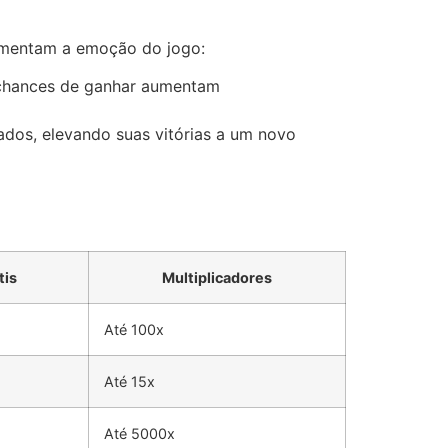
aumentam a emoção do jogo:
s chances de ganhar aumentam
ados, elevando suas vitórias a um novo
tis
Multiplicadores
Até 100x
Até 15x
Até 5000x