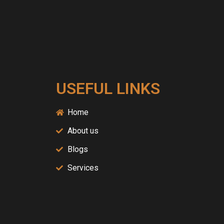
USEFUL LINKS
Home
About us
Blogs
Services