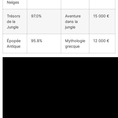
Neiges
Trésors
97.0%
Aventure
15 000 €
de la
dans la
Jungle
jungle
Épopée
95.8%
Mythologie
12 000 €
Antique
grecque