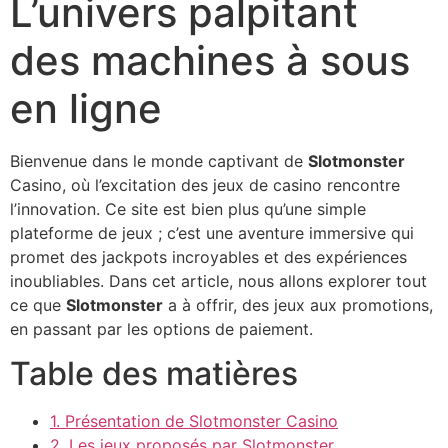
L’univers palpitant
des machines à sous
en ligne
Bienvenue dans le monde captivant de
Slotmonster
Casino, où l’excitation des jeux de casino rencontre
l’innovation. Ce site est bien plus qu’une simple
plateforme de jeux ; c’est une aventure immersive qui
promet des jackpots incroyables et des expériences
inoubliables. Dans cet article, nous allons explorer tout
ce que
Slotmonster
a à offrir, des jeux aux promotions,
en passant par les options de paiement.
Table des matières
1. Présentation de Slotmonster Casino
2. Les jeux proposés par Slotmonster