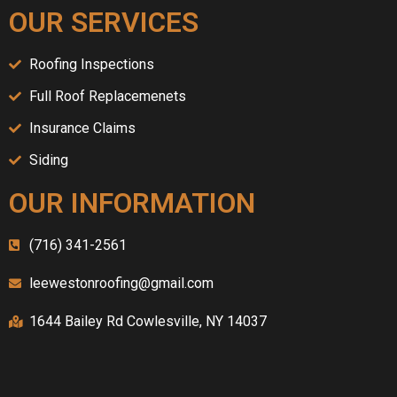
OUR SERVICES
Roofing Inspections
Full Roof Replacemenets
Insurance Claims
Siding
OUR INFORMATION
(716) 341-2561
leewestonroofing@gmail.com
1644 Bailey Rd Cowlesville, NY 14037