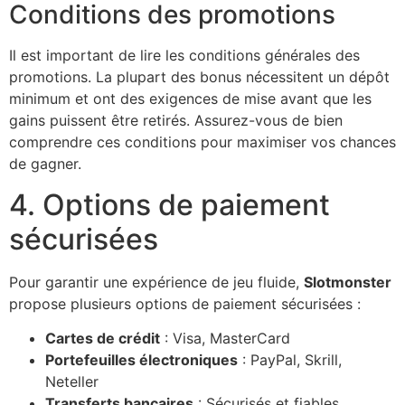
Conditions des promotions
Il est important de lire les conditions générales des
promotions. La plupart des bonus nécessitent un dépôt
minimum et ont des exigences de mise avant que les
gains puissent être retirés. Assurez-vous de bien
comprendre ces conditions pour maximiser vos chances
de gagner.
4. Options de paiement
sécurisées
Pour garantir une expérience de jeu fluide,
Slotmonster
propose plusieurs options de paiement sécurisées :
Cartes de crédit
: Visa, MasterCard
Portefeuilles électroniques
: PayPal, Skrill,
Neteller
Transferts bancaires
: Sécurisés et fiables