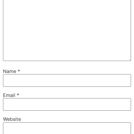
Name
*
Email
*
Website