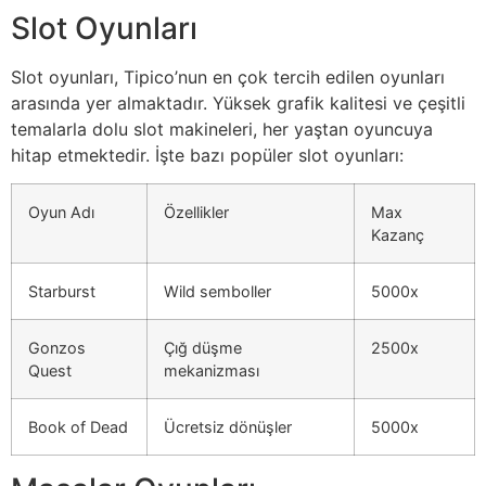
Slot Oyunları
Slot oyunları, Tipico’nun en çok tercih edilen oyunları
arasında yer almaktadır. Yüksek grafik kalitesi ve çeşitli
temalarla dolu slot makineleri, her yaştan oyuncuya
hitap etmektedir. İşte bazı popüler slot oyunları:
Oyun Adı
Özellikler
Max
Kazanç
Starburst
Wild semboller
5000x
Gonzos
Çığ düşme
2500x
Quest
mekanizması
Book of Dead
Ücretsiz dönüşler
5000x