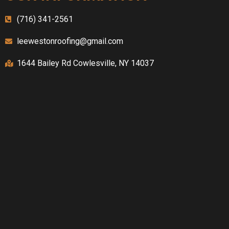
(716) 341-2561
leewestonroofing@gmail.com
1644 Bailey Rd Cowlesville, NY 14037