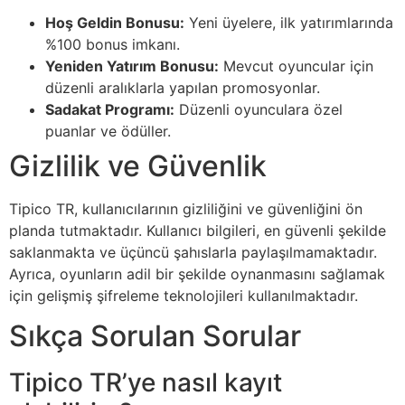
Hoş Geldin Bonusu:
Yeni üyelere, ilk yatırımlarında
%100 bonus imkanı.
Yeniden Yatırım Bonusu:
Mevcut oyuncular için
düzenli aralıklarla yapılan promosyonlar.
Sadakat Programı:
Düzenli oyunculara özel
puanlar ve ödüller.
Gizlilik ve Güvenlik
Tipico TR, kullanıcılarının gizliliğini ve güvenliğini ön
planda tutmaktadır. Kullanıcı bilgileri, en güvenli şekilde
saklanmakta ve üçüncü şahıslarla paylaşılmamaktadır.
Ayrıca, oyunların adil bir şekilde oynanmasını sağlamak
için gelişmiş şifreleme teknolojileri kullanılmaktadır.
Sıkça Sorulan Sorular
Tipico TR’ye nasıl kayıt