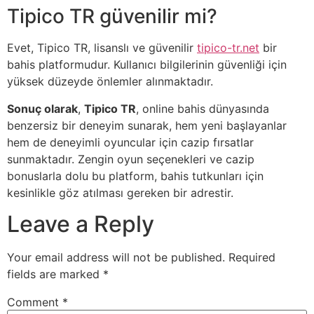
Tipico TR güvenilir mi?
Evet, Tipico TR, lisanslı ve güvenilir
tipico-tr.net
bir
bahis platformudur. Kullanıcı bilgilerinin güvenliği için
yüksek düzeyde önlemler alınmaktadır.
Sonuç olarak
,
Tipico TR
, online bahis dünyasında
benzersiz bir deneyim sunarak, hem yeni başlayanlar
hem de deneyimli oyuncular için cazip fırsatlar
sunmaktadır. Zengin oyun seçenekleri ve cazip
bonuslarla dolu bu platform, bahis tutkunları için
kesinlikle göz atılması gereken bir adrestir.
Leave a Reply
Your email address will not be published.
Required
fields are marked
*
Comment
*