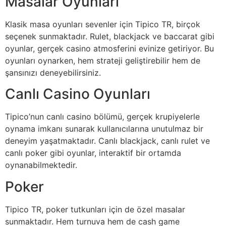
Masalar Oyunları
Klasik masa oyunları sevenler için Tipico TR, birçok
seçenek sunmaktadır. Rulet, blackjack ve baccarat gibi
oyunlar, gerçek casino atmosferini evinize getiriyor. Bu
oyunları oynarken, hem strateji geliştirebilir hem de
şansınızı deneyebilirsiniz.
Canlı Casino Oyunları
Tipico’nun canlı casino bölümü, gerçek krupiyelerle
oynama imkanı sunarak kullanıcılarına unutulmaz bir
deneyim yaşatmaktadır. Canlı blackjack, canlı rulet ve
canlı poker gibi oyunlar, interaktif bir ortamda
oynanabilmektedir.
Poker
Tipico TR, poker tutkunları için de özel masalar
sunmaktadır. Hem turnuva hem de cash game