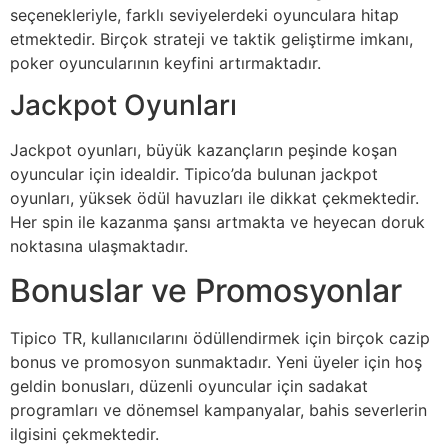
seçenekleriyle, farklı seviyelerdeki oyunculara hitap
etmektedir. Birçok strateji ve taktik geliştirme imkanı,
poker oyuncularının keyfini artırmaktadır.
Jackpot Oyunları
Jackpot oyunları, büyük kazançların peşinde koşan
oyuncular için idealdir. Tipico’da bulunan jackpot
oyunları, yüksek ödül havuzları ile dikkat çekmektedir.
Her spin ile kazanma şansı artmakta ve heyecan doruk
noktasına ulaşmaktadır.
Bonuslar ve Promosyonlar
Tipico TR, kullanıcılarını ödüllendirmek için birçok cazip
bonus ve promosyon sunmaktadır. Yeni üyeler için hoş
geldin bonusları, düzenli oyuncular için sadakat
programları ve dönemsel kampanyalar, bahis severlerin
ilgisini çekmektedir.