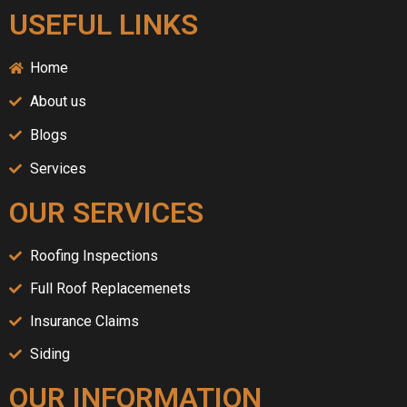
USEFUL LINKS
Home
About us
Blogs
Services
OUR SERVICES
Roofing Inspections
Full Roof Replacemenets
Insurance Claims
Siding
OUR INFORMATION