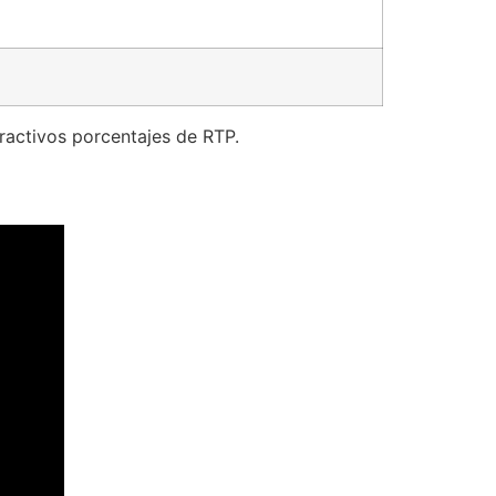
tractivos porcentajes de RTP.