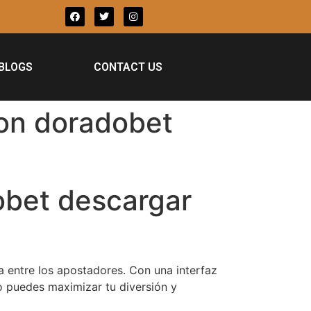
BLOGS
CONTACT US
con doradobet
obet descargar
 entre los apostadores. Con una interfaz
o puedes maximizar tu diversión y