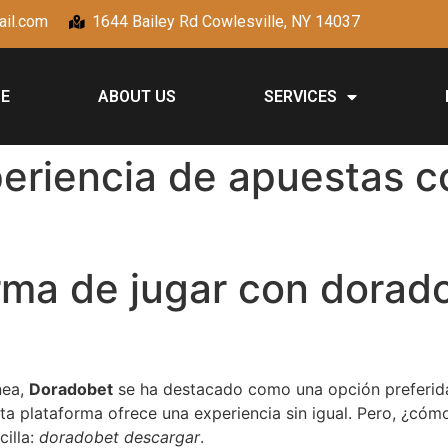
il.com
1644 Bailey Rd Cowlesville, NY 14037
E
ABOUT US
SERVICES
periencia de apuestas 
rma de jugar con dorad
nea,
Doradobet
se ha destacado como una opción preferida
ta plataforma ofrece una experiencia sin igual. Pero, ¿cóm
illa:
doradobet descargar
.