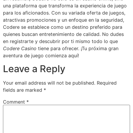
una plataforma que transforma la experiencia de juego
para los aficionados. Con su variada oferta de juegos,
atractivas promociones y un enfoque en la seguridad,
Codere se establece como un destino preferido para
quienes buscan entretenimiento de calidad. No dudes
en registrarte y descubrir por ti mismo todo lo que
Codere Casino
tiene para ofrecer. ¡Tu próxima gran
aventura de juego comienza aquí!
Leave a Reply
Your email address will not be published.
Required
fields are marked
*
Comment
*