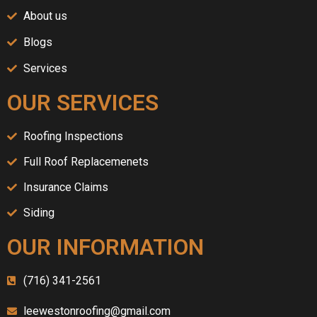
About us
Blogs
Services
OUR SERVICES
Roofing Inspections
Full Roof Replacemenets
Insurance Claims
Siding
OUR INFORMATION
(716) 341-2561
leewestonroofing@gmail.com