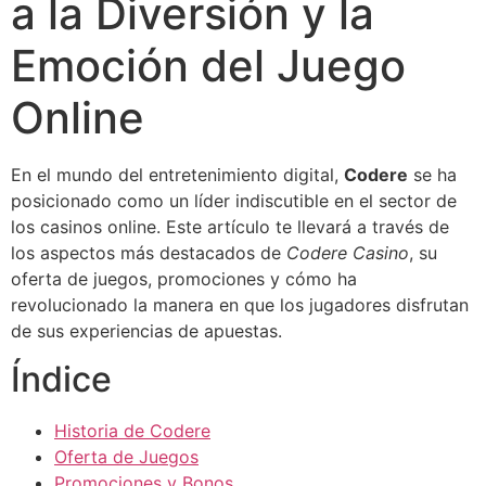
a la Diversión y la
Emoción del Juego
Online
En el mundo del entretenimiento digital,
Codere
se ha
posicionado como un líder indiscutible en el sector de
los casinos online. Este artículo te llevará a través de
los aspectos más destacados de
Codere Casino
, su
oferta de juegos, promociones y cómo ha
revolucionado la manera en que los jugadores disfrutan
de sus experiencias de apuestas.
Índice
Historia de Codere
Oferta de Juegos
Promociones y Bonos