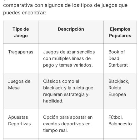
comparativa con algunos de los tipos de juegos que
puedes encontrar:
Tipo de
Descripción
Ejemplos
Juego
Populares
Tragaperras
Juegos de azar sencillos
Book of
con múltiples líneas de
Dead,
pago y temas variados.
Starburst
Juegos de
Clásicos como el
Blackjack,
Mesa
blackjack y la ruleta que
Ruleta
requieren estrategia y
Europea
habilidad.
Apuestas
Opción para apostar en
Fútbol,
Deportivas
eventos deportivos en
Baloncesto
tiempo real.