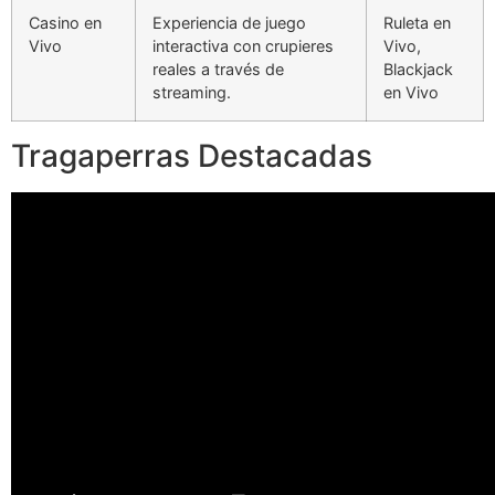
Casino en
Experiencia de juego
Ruleta en
Vivo
interactiva con crupieres
Vivo,
reales a través de
Blackjack
streaming.
en Vivo
Tragaperras Destacadas