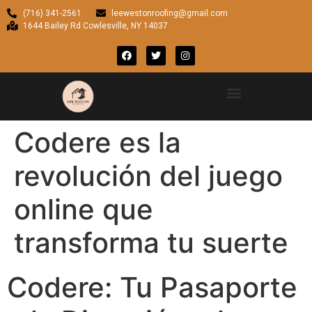
(716) 341-2561
leewestonroofing@gmail.com
1644 Bailey Rd Cowlesville, NY 14037
Codere es la
revolución del juego
online que
transforma tu suerte
Codere: Tu Pasaporte