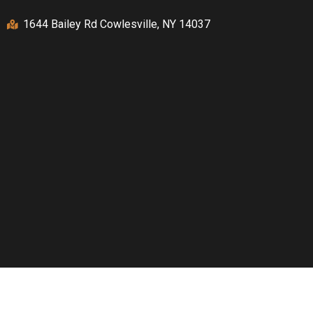
1644 Bailey Rd Cowlesville, NY 14037