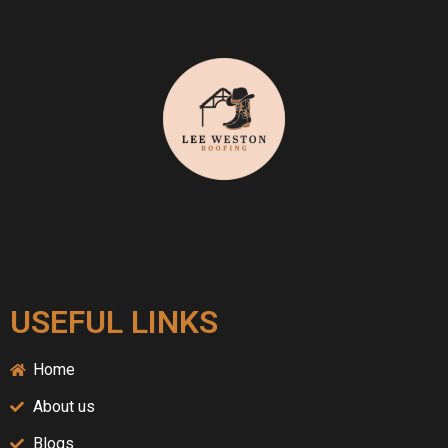
USEFUL LINKS
Home
About us
Blogs