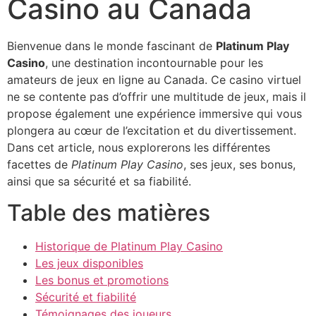
Casino au Canada
Bienvenue dans le monde fascinant de
Platinum Play
Casino
, une destination incontournable pour les
amateurs de jeux en ligne au Canada. Ce casino virtuel
ne se contente pas d’offrir une multitude de jeux, mais il
propose également une expérience immersive qui vous
plongera au cœur de l’excitation et du divertissement.
Dans cet article, nous explorerons les différentes
facettes de
Platinum Play Casino
, ses jeux, ses bonus,
ainsi que sa sécurité et sa fiabilité.
Table des matières
Historique de Platinum Play Casino
Les jeux disponibles
Les bonus et promotions
Sécurité et fiabilité
Témoignages des joueurs