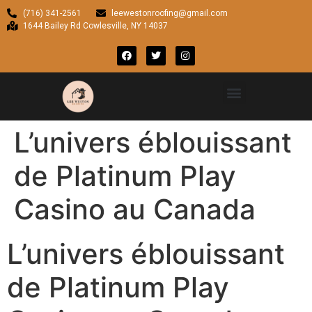
(716) 341-2561
leewestonroofing@gmail.com
1644 Bailey Rd Cowlesville, NY 14037
L’univers éblouissant
de Platinum Play
Casino au Canada
L’univers éblouissant
de Platinum Play