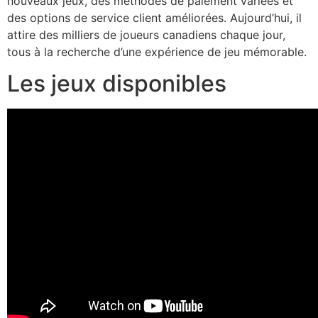
nouveaux jeux, des méthodes de paiement variées et
des options de service client améliorées. Aujourd’hui, il
attire des milliers de joueurs canadiens chaque jour,
tous à la recherche d’une expérience de jeu mémorable.
Les jeux disponibles