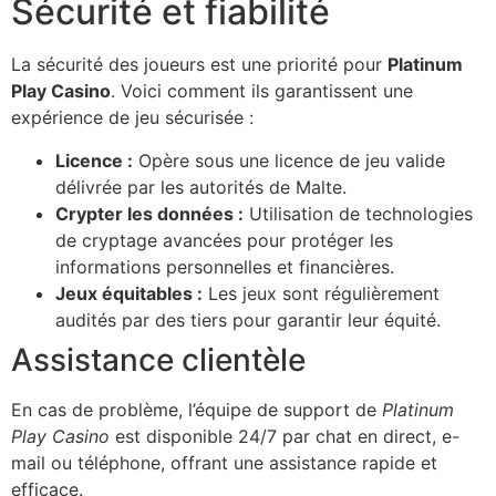
Sécurité et fiabilité
La sécurité des joueurs est une priorité pour
Platinum
Play Casino
. Voici comment ils garantissent une
expérience de jeu sécurisée :
Licence :
Opère sous une licence de jeu valide
délivrée par les autorités de Malte.
Crypter les données :
Utilisation de technologies
de cryptage avancées pour protéger les
informations personnelles et financières.
Jeux équitables :
Les jeux sont régulièrement
audités par des tiers pour garantir leur équité.
Assistance clientèle
En cas de problème, l’équipe de support de
Platinum
Play Casino
est disponible 24/7 par chat en direct, e-
mail ou téléphone, offrant une assistance rapide et
efficace.