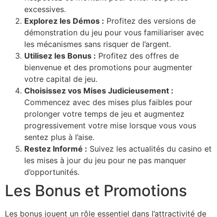
excessives.
Explorez les Démos :
Profitez des versions de
démonstration du jeu pour vous familiariser avec
les mécanismes sans risquer de l’argent.
Utilisez les Bonus :
Profitez des offres de
bienvenue et des promotions pour augmenter
votre capital de jeu.
Choisissez vos Mises Judicieusement :
Commencez avec des mises plus faibles pour
prolonger votre temps de jeu et augmentez
progressivement votre mise lorsque vous vous
sentez plus à l’aise.
Restez Informé :
Suivez les actualités du casino et
les mises à jour du jeu pour ne pas manquer
d’opportunités.
Les Bonus et Promotions
Les bonus jouent un rôle essentiel dans l’attractivité de