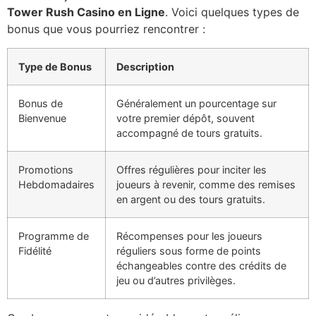
Tower Rush Casino en Ligne
. Voici quelques types de
bonus que vous pourriez rencontrer :
Type de Bonus
Description
Bonus de
Généralement un pourcentage sur
Bienvenue
votre premier dépôt, souvent
accompagné de tours gratuits.
Promotions
Offres régulières pour inciter les
Hebdomadaires
joueurs à revenir, comme des remises
en argent ou des tours gratuits.
Programme de
Récompenses pour les joueurs
Fidélité
réguliers sous forme de points
échangeables contre des crédits de
jeu ou d’autres privilèges.