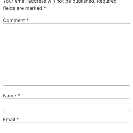
Your email address will not be published.
Required
fields are marked
*
Comment
*
Name
*
Email
*