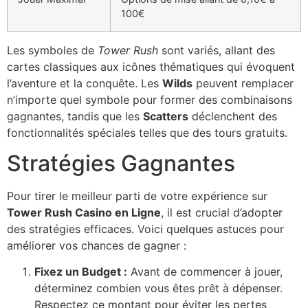
100€
Les symboles de
Tower Rush
sont variés, allant des
cartes classiques aux icônes thématiques qui évoquent
l’aventure et la conquête. Les
Wilds
peuvent remplacer
n’importe quel symbole pour former des combinaisons
gagnantes, tandis que les
Scatters
déclenchent des
fonctionnalités spéciales telles que des tours gratuits.
Stratégies Gagnantes
Pour tirer le meilleur parti de votre expérience sur
Tower Rush Casino en Ligne
, il est crucial d’adopter
des stratégies efficaces. Voici quelques astuces pour
améliorer vos chances de gagner :
Fixez un Budget :
Avant de commencer à jouer,
déterminez combien vous êtes prêt à dépenser.
Respectez ce montant pour éviter les pertes