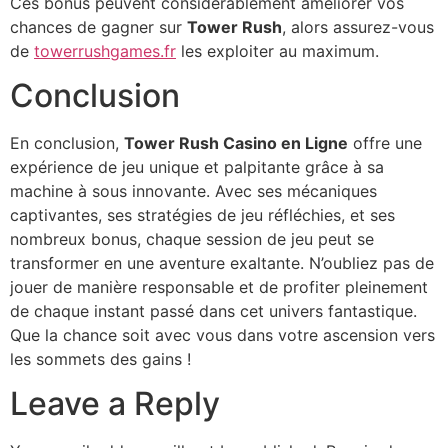
Ces bonus peuvent considérablement améliorer vos
chances de gagner sur
Tower Rush
, alors assurez-vous
de
towerrushgames.fr
les exploiter au maximum.
Conclusion
En conclusion,
Tower Rush Casino en Ligne
offre une
expérience de jeu unique et palpitante grâce à sa
machine à sous innovante. Avec ses mécaniques
captivantes, ses stratégies de jeu réfléchies, et ses
nombreux bonus, chaque session de jeu peut se
transformer en une aventure exaltante. N’oubliez pas de
jouer de manière responsable et de profiter pleinement
de chaque instant passé dans cet univers fantastique.
Que la chance soit avec vous dans votre ascension vers
les sommets des gains !
Leave a Reply