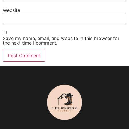
Website
Save my name, email, and website in this browser for
the next time I comment.