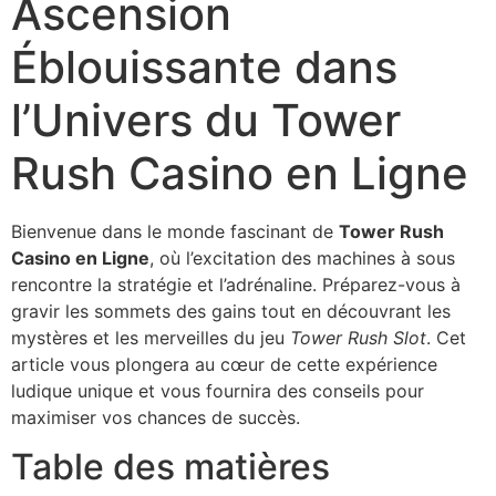
Ascension
Éblouissante dans
l’Univers du Tower
Rush Casino en Ligne
Bienvenue dans le monde fascinant de
Tower Rush
Casino en Ligne
, où l’excitation des machines à sous
rencontre la stratégie et l’adrénaline. Préparez-vous à
gravir les sommets des gains tout en découvrant les
mystères et les merveilles du jeu
Tower Rush Slot
. Cet
article vous plongera au cœur de cette expérience
ludique unique et vous fournira des conseils pour
maximiser vos chances de succès.
Table des matières