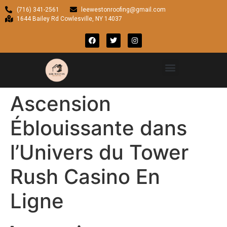
(716) 341-2561
leewestonroofing@gmail.com
1644 Bailey Rd Cowlesville, NY 14037
Ascension
Éblouissante dans
l’Univers du Tower
Rush Casino En
Ligne