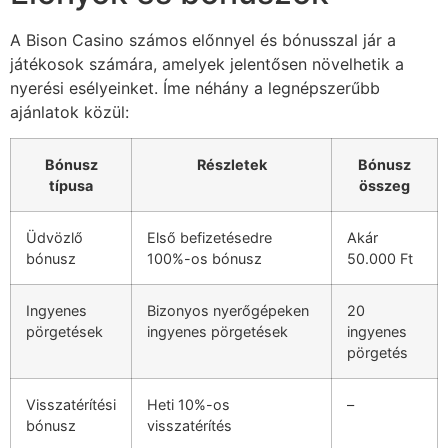
A Bison Casino számos előnnyel és bónusszal jár a
játékosok számára, amelyek jelentősen növelhetik a
nyerési esélyeinket. Íme néhány a legnépszerűbb
ajánlatok közül:
Bónusz
Részletek
Bónusz
típusa
összeg
Üdvözlő
Első befizetésedre
Akár
bónusz
100%-os bónusz
50.000 Ft
Ingyenes
Bizonyos nyerőgépeken
20
pörgetések
ingyenes pörgetések
ingyenes
pörgetés
Visszatérítési
Heti 10%-os
–
bónusz
visszatérítés