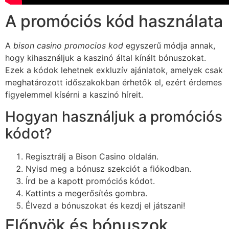
A promóciós kód használata
A
bison casino promocios kod
egyszerű módja annak,
hogy kihasználjuk a kaszinó által kínált bónuszokat.
Ezek a kódok lehetnek exkluzív ajánlatok, amelyek csak
meghatározott időszakokban érhetők el, ezért érdemes
figyelemmel kísérni a kaszinó híreit.
Hogyan használjuk a promóciós
kódot?
Regisztrálj a Bison Casino oldalán.
Nyisd meg a bónusz szekciót a fiókodban.
Írd be a kapott promóciós kódot.
Kattints a megerősítés gombra.
Élvezd a bónuszokat és kezdj el játszani!
Előnyök és bónuszok