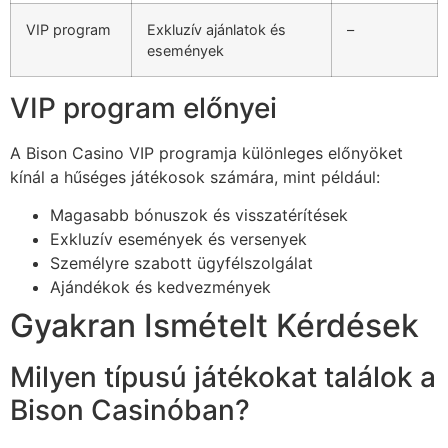
VIP program
Exkluzív ajánlatok és
–
események
VIP program előnyei
A Bison Casino VIP programja különleges előnyöket
kínál a hűséges játékosok számára, mint például:
Magasabb bónuszok és visszatérítések
Exkluzív események és versenyek
Személyre szabott ügyfélszolgálat
Ajándékok és kedvezmények
Gyakran Ismételt Kérdések
Milyen típusú játékokat találok a
Bison Casinóban?