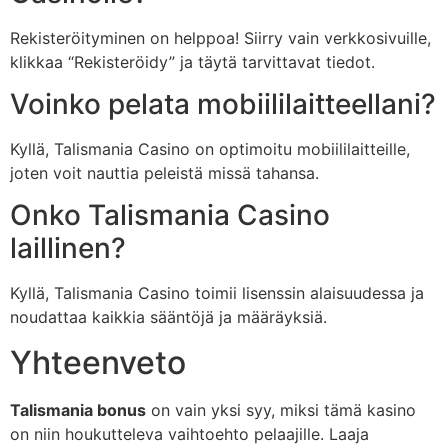
Rekisteröityminen on helppoa! Siirry vain verkkosivuille,
klikkaa “Rekisteröidy” ja täytä tarvittavat tiedot.
Voinko pelata mobiililaitteellani?
Kyllä, Talismania Casino on optimoitu mobiililaitteille,
joten voit nauttia peleistä missä tahansa.
Onko Talismania Casino
laillinen?
Kyllä, Talismania Casino toimii lisenssin alaisuudessa ja
noudattaa kaikkia sääntöjä ja määräyksiä.
Yhteenveto
Talismania bonus
on vain yksi syy, miksi tämä kasino
on niin houkutteleva vaihtoehto pelaajille. Laaja