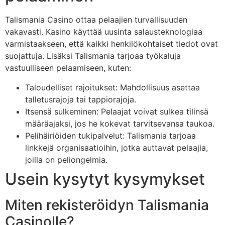
Talismania Casino ottaa pelaajien turvallisuuden
vakavasti. Kasino käyttää uusinta salausteknologiaa
varmistaakseen, että kaikki henkilökohtaiset tiedot ovat
suojattuja. Lisäksi Talismania tarjoaa työkaluja
vastuulliseen pelaamiseen, kuten:
Taloudelliset rajoitukset: Mahdollisuus asettaa
talletusrajoja tai tappiorajoja.
Itsensä sulkeminen: Pelaajat voivat sulkea tilinsä
määräajaksi, jos he kokevat tarvitsevansa taukoa.
Pelihäiriöiden tukipalvelut: Talismania tarjoaa
linkkejä organisaatioihin, jotka auttavat pelaajia,
joilla on peliongelmia.
Usein kysytyt kysymykset
Miten rekisteröidyn Talismania
Casinolle?