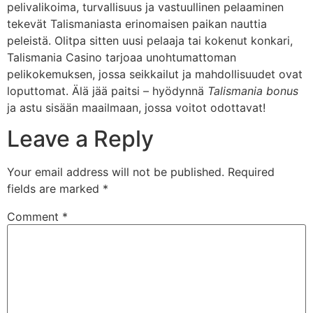
pelivalikoima, turvallisuus ja vastuullinen pelaaminen
tekevät Talismaniasta erinomaisen paikan nauttia
peleistä. Olitpa sitten uusi pelaaja tai kokenut konkari,
Talismania Casino tarjoaa unohtumattoman
pelikokemuksen, jossa seikkailut ja mahdollisuudet ovat
loputtomat. Älä jää paitsi – hyödynnä
Talismania bonus
ja astu sisään maailmaan, jossa voitot odottavat!
Leave a Reply
Your email address will not be published.
Required
fields are marked
*
Comment
*