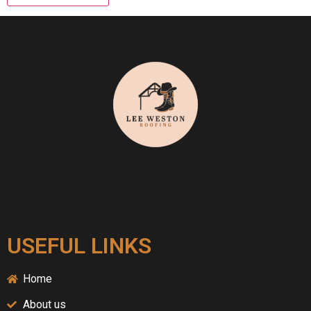
USEFUL LINKS
Home
About us