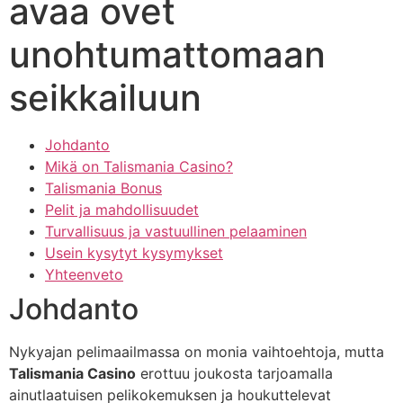
avaa ovet
unohtumattomaan
seikkailuun
Johdanto
Mikä on Talismania Casino?
Talismania Bonus
Pelit ja mahdollisuudet
Turvallisuus ja vastuullinen pelaaminen
Usein kysytyt kysymykset
Yhteenveto
Johdanto
Nykyajan pelimaailmassa on monia vaihtoehtoja, mutta
Talismania Casino
erottuu joukosta tarjoamalla
ainutlaatuisen pelikokemuksen ja houkuttelevat