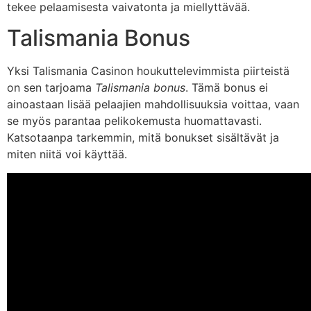
tekee pelaamisesta vaivatonta ja miellyttävää.
Talismania Bonus
Yksi Talismania Casinon houkuttelevimmista piirteistä
on sen tarjoama
Talismania bonus
. Tämä bonus ei
ainoastaan lisää pelaajien mahdollisuuksia voittaa, vaan
se myös parantaa pelikokemusta huomattavasti.
Katsotaanpa tarkemmin, mitä bonukset sisältävät ja
miten niitä voi käyttää.