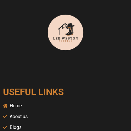
USEFUL LINKS
Home
About us
Blogs