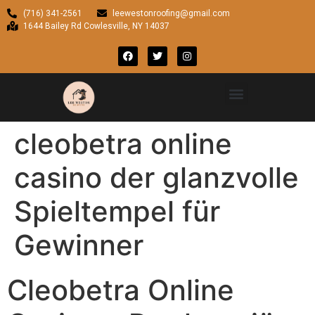
(716) 341-2561
leewestonroofing@gmail.com
1644 Bailey Rd Cowlesville, NY 14037
cleobetra online
casino der glanzvolle
Spieltempel für
Gewinner
Cleobetra Online