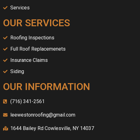
Services
OUR SERVICES
Roofing Inspections
Full Roof Replacemenets
Insurance Claims
Siding
OUR INFORMATION
(716) 341-2561
leewestonroofing@gmail.com
1644 Bailey Rd Cowlesville, NY 14037