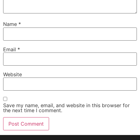
Name
*
Email
*
Website
Save my name, email, and website in this browser for
the next time I comment.