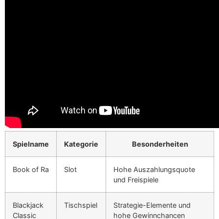
Spielname
Kategorie
Besonderheiten
Book of Ra
Slot
Hohe Auszahlungsquote
und Freispiele
Blackjack
Tischspiel
Strategie-Elemente und
Classic
hohe Gewinnchancen