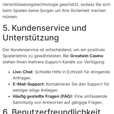
Verschlüsselungstechnologie geschützt, sodass Sie sich
beim Spielen keine Sorgen um Ihre Sicherheit machen
müssen.
5. Kundenservice und
Unterstützung
Der Kundenservice ist entscheidend, um ein positives
Spielerlebnis zu gewährleisten. Bei
Greatwin Casino
stehen Ihnen mehrere Support-Kanäle zur Verfügung:
Live-Chat:
Schnelle Hilfe in Echtzeit für dringende
Anfragen.
E-Mail-Support:
Kontaktieren Sie den Support für
weniger eilige Anliegen.
Häufig gestellte Fragen (FAQ):
Eine umfassende
Sammlung von Antworten auf gängige Fragen.
6. Benutzerfreundlichkeit