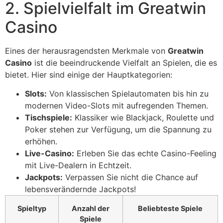
2. Spielvielfalt im Greatwin
Casino
Eines der herausragendsten Merkmale von
Greatwin
Casino
ist die beeindruckende Vielfalt an Spielen, die es
bietet. Hier sind einige der Hauptkategorien:
Slots:
Von klassischen Spielautomaten bis hin zu
modernen Video-Slots mit aufregenden Themen.
Tischspiele:
Klassiker wie Blackjack, Roulette und
Poker stehen zur Verfügung, um die Spannung zu
erhöhen.
Live-Casino:
Erleben Sie das echte Casino-Feeling
mit Live-Dealern in Echtzeit.
Jackpots:
Verpassen Sie nicht die Chance auf
lebensverändernde Jackpots!
Spieltyp
Anzahl der
Beliebteste Spiele
Spiele