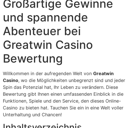
Großartige Gewinne
und spannende
Abenteuer bei
Greatwin Casino
Bewertung
Willkommen in der aufregenden Welt von
Greatwin
Casino
, wo die Möglichkeiten unbegrenzt sind und jeder
Spin das Potenzial hat, Ihr Leben zu verändern. Diese
Bewertung gibt Ihnen einen umfassenden Einblick in die
Funktionen, Spiele und den Service, den dieses Online-
Casino zu bieten hat. Tauchen Sie ein in eine Welt voller
Unterhaltung und Chancen!
Inhaltsverzeichnis