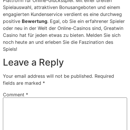
Plattform für Online-Glücksspiel. Mit einer breiten
Spielauswahl, attraktiven Bonusangeboten und einem
engagierten Kundenservice verdient es eine durchweg
positive
Bewertung
. Egal, ob Sie ein erfahrener Spieler
oder neu in der Welt der Online-Casinos sind, Greatwin
Casino hat für jeden etwas zu bieten. Melden Sie sich
noch heute an und erleben Sie die Faszination des
Spiels!
Leave a Reply
Your email address will not be published.
Required
fields are marked
*
Comment
*