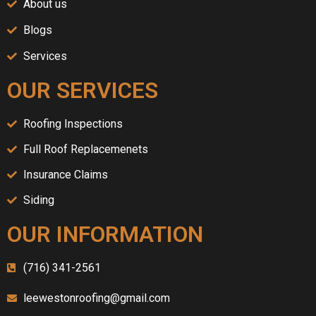
About us
Blogs
Services
OUR SERVICES
Roofing Inspections
Full Roof Replacemenets
Insurance Claims
Siding
OUR INFORMATION
(716) 341-2561
leewestonroofing@gmail.com