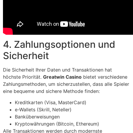
4. Zahlungsoptionen und
Sicherheit
Die Sicherheit Ihrer Daten und Transaktionen hat
höchste Priorität.
Greatwin Casino
bietet verschiedene
Zahlungsmethoden, um sicherzustellen, dass alle Spieler
eine bequeme und sichere Methode finden:
Kreditkarten (Visa, MasterCard)
e-Wallets (Skrill, Neteller)
Banküberweisungen
Kryptowährungen (Bitcoin, Ethereum)
Alle Transaktionen werden durch modernste