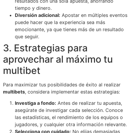
resultados con una sola apuesta, ahorrando
tiempo y dinero.
Diversión adicional:
Apostar en múltiples eventos
puede hacer que la experiencia sea más
emocionante, ya que tienes más de un resultado
que seguir.
3. Estrategias para
aprovechar al máximo tu
multibet
Para maximizar tus posibilidades de éxito al realizar
multibets
, considera implementar estas estrategias:
Investiga a fondo:
Antes de realizar tu apuesta,
asegúrate de investigar cada selección. Conoce
las estadísticas, el rendimiento de los equipos o
jugadores, y cualquier otra información relevante.
Selecciona con cuidado:
No elijas demasiadas