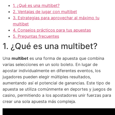
1. ¿Qué es una multibet?
2. Ventajas de jugar con multibet
3. Estrategias para aprovechar al máximo tu
multibet
4. Consejos prácticos para tus apuestas
5. Preguntas frecuentes
1. ¿Qué es una multibet?
Una
multibet
es una forma de apuesta que combina
varias selecciones en un solo boleto. En lugar de
apostar individualmente en diferentes eventos, los
jugadores pueden elegir múltiples resultados,
aumentando así el potencial de ganancias. Este tipo de
apuesta se utiliza comúnmente en deportes y juegos de
casino, permitiendo a los apostadores unir fuerzas para
crear una sola apuesta más compleja.