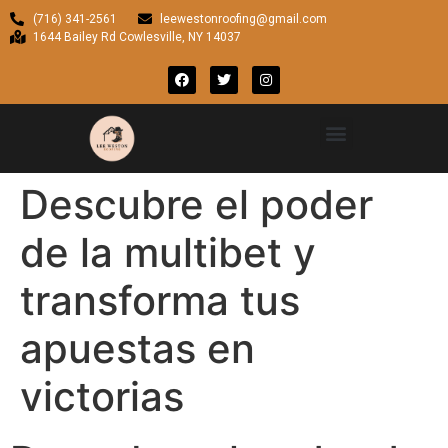
(716) 341-2561
leewestonroofing@gmail.com
1644 Bailey Rd Cowlesville, NY 14037
Descubre el poder
de la multibet y
transforma tus
apuestas en
victorias