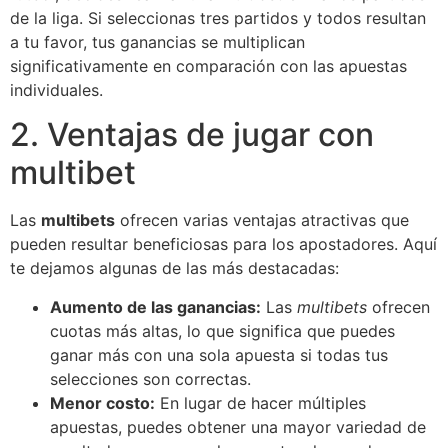
de la liga. Si seleccionas tres partidos y todos resultan
a tu favor, tus ganancias se multiplican
significativamente en comparación con las apuestas
individuales.
2. Ventajas de jugar con
multibet
Las
multibets
ofrecen varias ventajas atractivas que
pueden resultar beneficiosas para los apostadores. Aquí
te dejamos algunas de las más destacadas:
Aumento de las ganancias:
Las
multibets
ofrecen
cuotas más altas, lo que significa que puedes
ganar más con una sola apuesta si todas tus
selecciones son correctas.
Menor costo:
En lugar de hacer múltiples
apuestas, puedes obtener una mayor variedad de