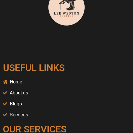
USEFUL LINKS
Home
About us
Blogs
Services
OUR SERVICES