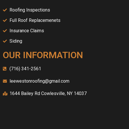
Roofing Inspections
Full Roof Replacemenets
Insurance Claims
Siding
OUR INFORMATION
(716) 341-2561
leewestonroofing@gmail.com
1644 Bailey Rd Cowlesville, NY 14037