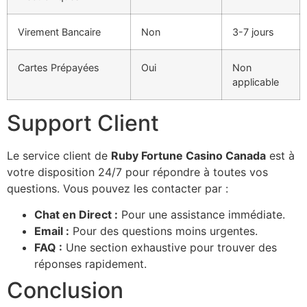
Virement Bancaire
Non
3-7 jours
Cartes Prépayées
Oui
Non
applicable
Support Client
Le service client de
Ruby Fortune Casino Canada
est à
votre disposition 24/7 pour répondre à toutes vos
questions. Vous pouvez les contacter par :
Chat en Direct :
Pour une assistance immédiate.
Email :
Pour des questions moins urgentes.
FAQ :
Une section exhaustive pour trouver des
réponses rapidement.
Conclusion