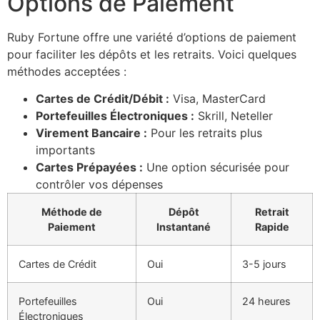
Options de Paiement
Ruby Fortune offre une variété d’options de paiement
pour faciliter les dépôts et les retraits. Voici quelques
méthodes acceptées :
Cartes de Crédit/Débit :
Visa, MasterCard
Portefeuilles Électroniques :
Skrill, Neteller
Virement Bancaire :
Pour les retraits plus
importants
Cartes Prépayées :
Une option sécurisée pour
contrôler vos dépenses
Méthode de
Dépôt
Retrait
Paiement
Instantané
Rapide
Cartes de Crédit
Oui
3-5 jours
Portefeuilles
Oui
24 heures
Électroniques