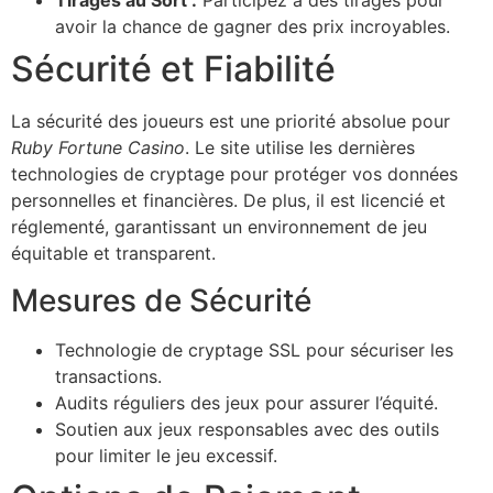
Tirages au Sort :
Participez à des tirages pour
avoir la chance de gagner des prix incroyables.
Sécurité et Fiabilité
La sécurité des joueurs est une priorité absolue pour
Ruby Fortune Casino
. Le site utilise les dernières
technologies de cryptage pour protéger vos données
personnelles et financières. De plus, il est licencié et
réglementé, garantissant un environnement de jeu
équitable et transparent.
Mesures de Sécurité
Technologie de cryptage SSL pour sécuriser les
transactions.
Audits réguliers des jeux pour assurer l’équité.
Soutien aux jeux responsables avec des outils
pour limiter le jeu excessif.