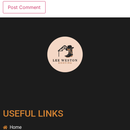
USEFUL LINKS
Home