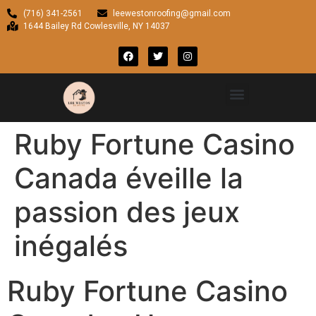
(716) 341-2561
leewestonroofing@gmail.com
1644 Bailey Rd Cowlesville, NY 14037
Ruby Fortune Casino
Canada éveille la
passion des jeux
inégalés
Ruby Fortune Casino