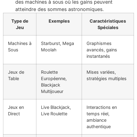
des machines à sous où les gains peuvent
atteindre des sommes astronomiques.
Type de
Exemples
Caractéristiques
Jeu
Spéciales
Machines à
Starburst, Mega
Graphismes
Sous
Moolah
avancés, gains
instantanés
Jeux de
Roulette
Mises variées,
Table
Européenne,
stratégies multiples
Blackjack
Multijoueur
Jeux en
Live Blackjack,
Interactions en
Direct
Live Roulette
temps réel,
ambiance
authentique