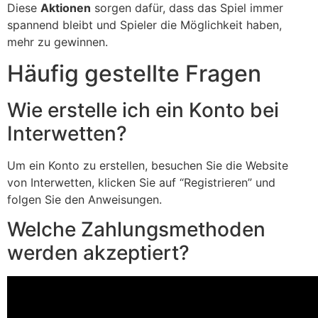
Diese
Aktionen
sorgen dafür, dass das Spiel immer
spannend bleibt und Spieler die Möglichkeit haben,
mehr zu gewinnen.
Häufig gestellte Fragen
Wie erstelle ich ein Konto bei
Interwetten?
Um ein Konto zu erstellen, besuchen Sie die Website
von Interwetten, klicken Sie auf “Registrieren” und
folgen Sie den Anweisungen.
Welche Zahlungsmethoden
werden akzeptiert?