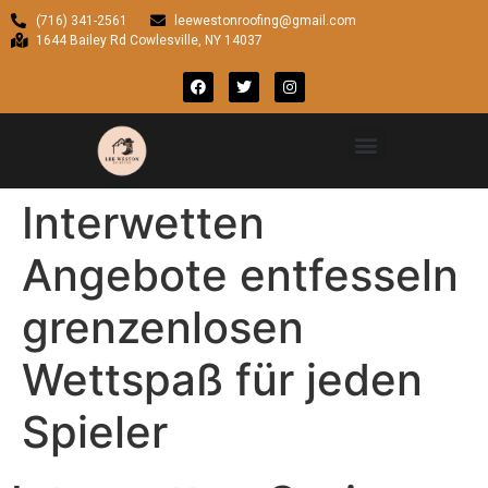
(716) 341-2561
leewestonroofing@gmail.com
1644 Bailey Rd Cowlesville, NY 14037
Interwetten
Angebote entfesseln
grenzenlosen
Wettspaß für jeden
Spieler