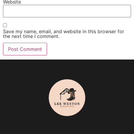
Website
Save my name, email, and website in this browser for
the next time I comment.