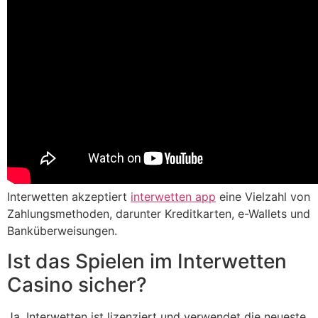
Interwetten akzeptiert
interwetten app
eine Vielzahl von
Zahlungsmethoden, darunter Kreditkarten, e-Wallets und
Banküberweisungen.
Ist das Spielen im Interwetten
Casino sicher?
Ja, Interwetten ist lizenziert und verwendet die neueste