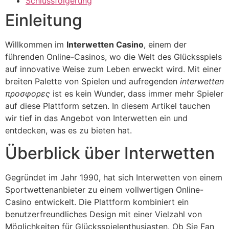
Schlussfolgerung
Einleitung
Willkommen im
Interwetten Casino
, einem der
führenden Online-Casinos, wo die Welt des Glücksspiels
auf innovative Weise zum Leben erweckt wird. Mit einer
breiten Palette von Spielen und aufregenden
interwetten
προσφορες
ist es kein Wunder, dass immer mehr Spieler
auf diese Plattform setzen. In diesem Artikel tauchen
wir tief in das Angebot von Interwetten ein und
entdecken, was es zu bieten hat.
Überblick über Interwetten
Gegründet im Jahr 1990, hat sich Interwetten von einem
Sportwettenanbieter zu einem vollwertigen Online-
Casino entwickelt. Die Plattform kombiniert ein
benutzerfreundliches Design mit einer Vielzahl von
Möglichkeiten für Glücksspielenthusiasten. Ob Sie Fan