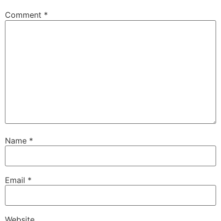
Comment
*
Name
*
Email
*
Website