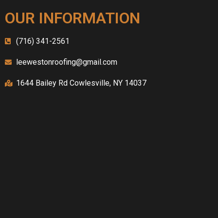
OUR INFORMATION
(716) 341-2561
leewestonroofing@gmail.com
1644 Bailey Rd Cowlesville, NY 14037