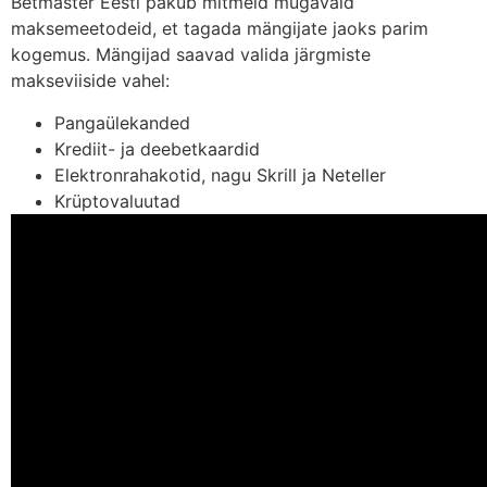
Betmaster Eesti pakub mitmeid mugavaid
maksemeetodeid, et tagada mängijate jaoks parim
kogemus. Mängijad saavad valida järgmiste
makseviiside vahel:
Pangaülekanded
Krediit- ja deebetkaardid
Elektronrahakotid, nagu Skrill ja Neteller
Krüptovaluutad