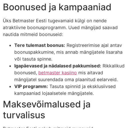
Boonused ja kampaaniad
Üks Betmaster Eesti tugevamaid külgi on nende
atraktiivne boonusprogramm. Uued mängijad saavad
nautida mitmeid boonuseid:
Tere tulemast boonus:
Registreerimise ajal antav
boonuspakkumine, mis annab mängijatele lisaraha
või tasuta spinne.
Igapäevased ja nädalased pakkumised:
Rikkalikud
boonused,
betmaster kasiino
mis aitavad
mängijatel suurendada oma plaanitud eelarveid.
VIP programm:
Tasuta spinnid ja eksklusiivsed
kampaaniad lojaalsetele mängijatele.
Maksevõimalused ja
turvalisus