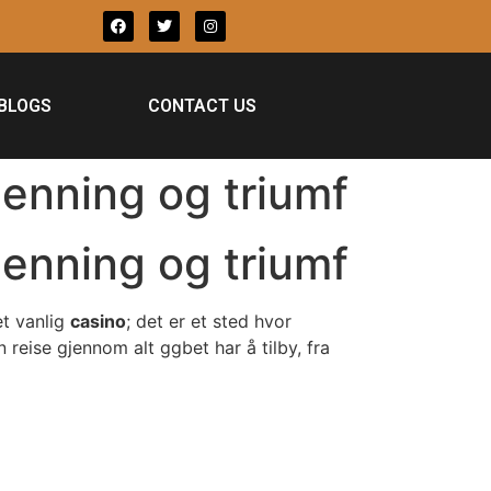
BLOGS
CONTACT US
penning og triumf
penning og triumf
et vanlig
casino
; det er et sted hvor
 reise gjennom alt ggbet har å tilby, fra