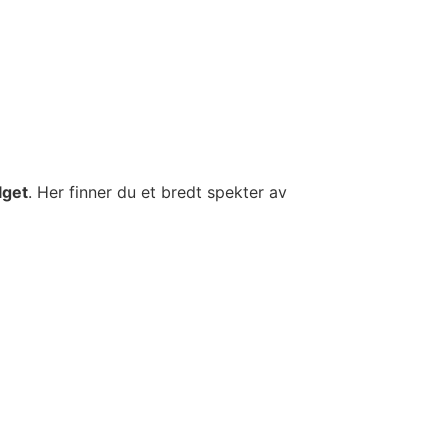
lget
. Her finner du et bredt spekter av