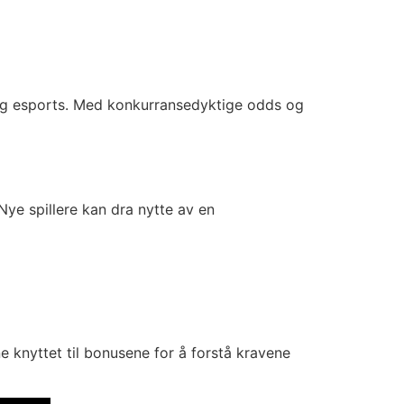
is og esports. Med konkurransedyktige odds og
ye spillere kan dra nytte av en
ne knyttet til bonusene for å forstå kravene