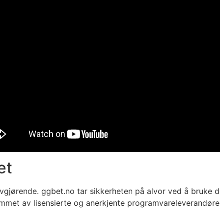
et
vgjørende. ggbet.no tar sikkerheten på alvor ved å bruke d
trømmet av lisensierte og anerkjente programvareleverandører