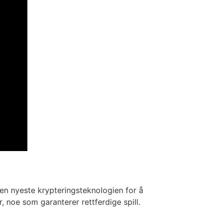
en nyeste krypteringsteknologien for å
, noe som garanterer rettferdige spill.