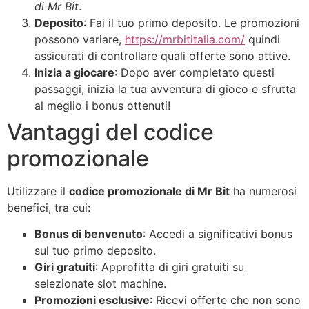
di Mr Bit
.
Deposito
: Fai il tuo primo deposito. Le promozioni
possono variare,
https://mrbititalia.com/
quindi
assicurati di controllare quali offerte sono attive.
Inizia a giocare
: Dopo aver completato questi
passaggi, inizia la tua avventura di gioco e sfrutta
al meglio i bonus ottenuti!
Vantaggi del codice
promozionale
Utilizzare il
codice promozionale di Mr Bit
ha numerosi
benefici, tra cui:
Bonus di benvenuto
: Accedi a significativi bonus
sul tuo primo deposito.
Giri gratuiti
: Approfitta di giri gratuiti su
selezionate slot machine.
Promozioni esclusive
: Ricevi offerte che non sono