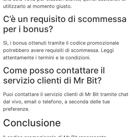
utilizzarlo al momento giusto.
C’è un requisito di scommessa
per i bonus?
Sì, i bonus ottenuti tramite il codice promozionale
potrebbero avere requisiti di scommessa. Leggi
attentamente i termini e le condizioni.
Come posso contattare il
servizio clienti di Mr Bit?
Puoi contattare il servizio clienti di Mr Bit tramite chat
dal vivo, email o telefono, a seconda delle tue
preferenze.
Conclusione