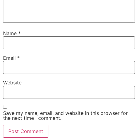
Name
*
Email
*
Website
Save my name, email, and website in this browser for
the next time I comment.