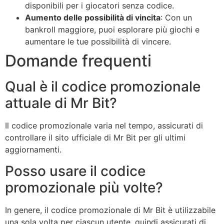
disponibili per i giocatori senza codice.
Aumento delle possibilità di vincita
: Con un
bankroll maggiore, puoi esplorare più giochi e
aumentare le tue possibilità di vincere.
Domande frequenti
Qual è il codice promozionale
attuale di Mr Bit?
Il codice promozionale varia nel tempo, assicurati di
controllare il sito ufficiale di Mr Bit per gli ultimi
aggiornamenti.
Posso usare il codice
promozionale più volte?
In genere, il codice promozionale di Mr Bit è utilizzabile
una sola volta per ciascun utente, quindi assicurati di