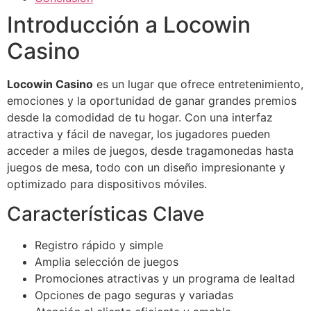
Introducción a Locowin
Casino
Locowin Casino
es un lugar que ofrece entretenimiento,
emociones y la oportunidad de ganar grandes premios
desde la comodidad de tu hogar. Con una interfaz
atractiva y fácil de navegar, los jugadores pueden
acceder a miles de juegos, desde tragamonedas hasta
juegos de mesa, todo con un diseño impresionante y
optimizado para dispositivos móviles.
Características Clave
Registro rápido y simple
Amplia selección de juegos
Promociones atractivas y un programa de lealtad
Opciones de pago seguras y variadas