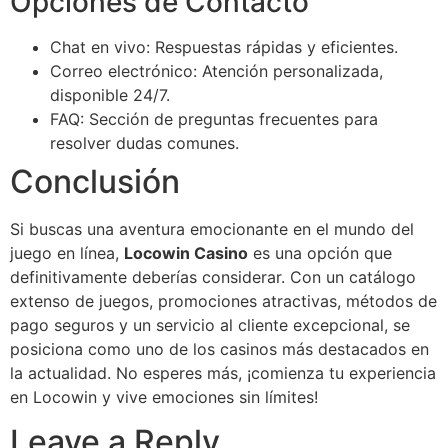
Opciones de Contacto
Chat en vivo: Respuestas rápidas y eficientes.
Correo electrónico: Atención personalizada,
disponible 24/7.
FAQ: Sección de preguntas frecuentes para
resolver dudas comunes.
Conclusión
Si buscas una aventura emocionante en el mundo del
juego en línea,
Locowin Casino
es una opción que
definitivamente deberías considerar. Con un catálogo
extenso de juegos, promociones atractivas, métodos de
pago seguros y un servicio al cliente excepcional, se
posiciona como uno de los casinos más destacados en
la actualidad. No esperes más, ¡comienza tu experiencia
en Locowin y vive emociones sin límites!
Leave a Reply