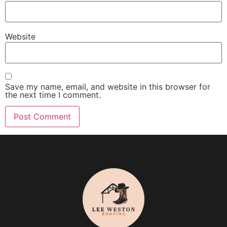
Website
Save my name, email, and website in this browser for
the next time I comment.