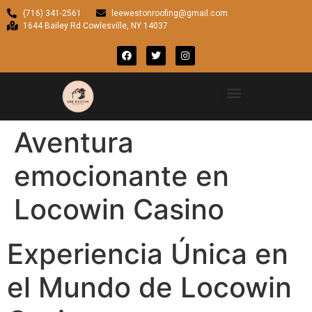
(716) 341-2561
leewestonroofing@gmail.com
1644 Bailey Rd Cowlesville, NY 14037
Aventura
emocionante en
Locowin Casino
Experiencia Única en
el Mundo de Locowin