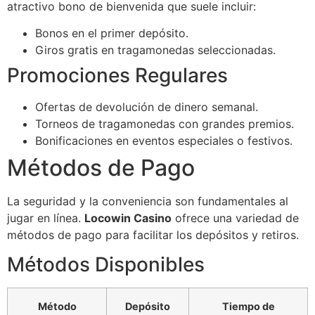
atractivo bono de bienvenida que suele incluir:
Bonos en el primer depósito.
Giros gratis en tragamonedas seleccionadas.
Promociones Regulares
Ofertas de devolución de dinero semanal.
Torneos de tragamonedas con grandes premios.
Bonificaciones en eventos especiales o festivos.
Métodos de Pago
La seguridad y la conveniencia son fundamentales al
jugar en línea.
Locowin Casino
ofrece una variedad de
métodos de pago para facilitar los depósitos y retiros.
Métodos Disponibles
Método
Depósito
Tiempo de