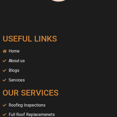
USEFUL LINKS
Home
About us
Blogs
Services
OUR SERVICES
Roofing Inspections
Full Roof Replacemenets