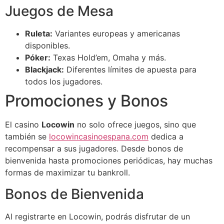
Juegos de Mesa
Ruleta:
Variantes europeas y americanas
disponibles.
Póker:
Texas Hold’em, Omaha y más.
Blackjack:
Diferentes límites de apuesta para
todos los jugadores.
Promociones y Bonos
El casino
Locowin
no solo ofrece juegos, sino que
también se
locowincasinoespana.com
dedica a
recompensar a sus jugadores. Desde bonos de
bienvenida hasta promociones periódicas, hay muchas
formas de maximizar tu bankroll.
Bonos de Bienvenida
Al registrarte en Locowin, podrás disfrutar de un