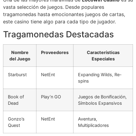
vasta selección de juegos. Desde populares
tragamonedas hasta emocionantes juegos de cartas,
este casino tiene algo para cada tipo de jugador.
Tragamonedas Destacadas
Nombre
Proveedores
Características
del Juego
Especiales
Starburst
NetEnt
Expanding Wilds, Re-
spins
Book of
Play’n GO
Juegos de Bonificación,
Dead
Símbolos Expansivos
Gonzo’s
NetEnt
Aventura,
Quest
Multiplicadores