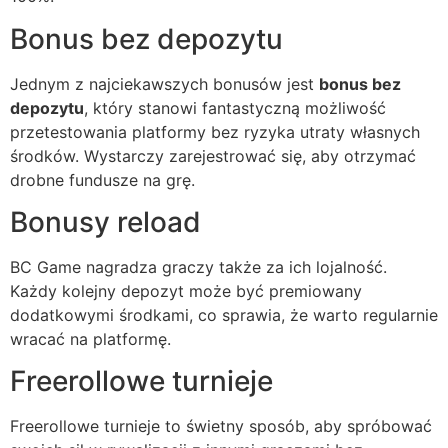
Bonus bez depozytu
Jednym z najciekawszych bonusów jest
bonus bez
depozytu
, który stanowi fantastyczną możliwość
przetestowania platformy bez ryzyka utraty własnych
środków. Wystarczy zarejestrować się, aby otrzymać
drobne fundusze na grę.
Bonusy reload
BC Game nagradza graczy także za ich lojalność.
Każdy kolejny depozyt może być premiowany
dodatkowymi środkami, co sprawia, że warto regularnie
wracać na platformę.
Freerollowe turnieje
Freerollowe turnieje to świetny sposób, aby spróbować