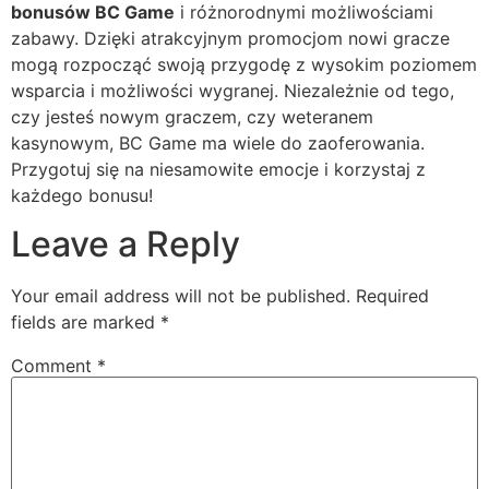
bonusów BC Game
i różnorodnymi możliwościami
zabawy. Dzięki atrakcyjnym promocjom nowi gracze
mogą rozpocząć swoją przygodę z wysokim poziomem
wsparcia i możliwości wygranej. Niezależnie od tego,
czy jesteś nowym graczem, czy weteranem
kasynowym, BC Game ma wiele do zaoferowania.
Przygotuj się na niesamowite emocje i korzystaj z
każdego bonusu!
Leave a Reply
Your email address will not be published.
Required
fields are marked
*
Comment
*