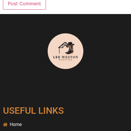
USEFUL LINKS
Home