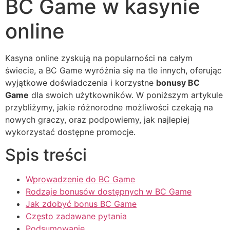
BC Game w kasynie
online
Kasyna online zyskują na popularności na całym
świecie, a BC Game wyróżnia się na tle innych, oferując
wyjątkowe doświadczenia i korzystne
bonusy BC
Game
dla swoich użytkowników. W poniższym artykule
przybliżymy, jakie różnorodne możliwości czekają na
nowych graczy, oraz podpowiemy, jak najlepiej
wykorzystać dostępne promocje.
Spis treści
Wprowadzenie do BC Game
Rodzaje bonusów dostępnych w BC Game
Jak zdobyć bonus BC Game
Często zadawane pytania
Podsumowanie