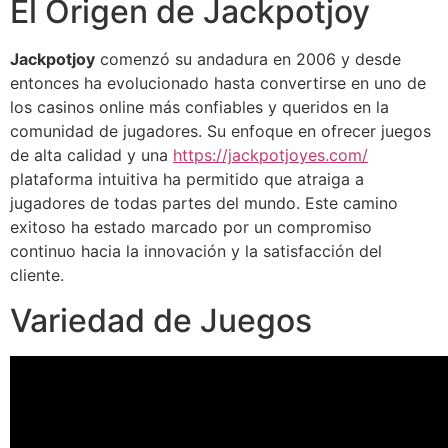
El Origen de Jackpotjoy
Jackpotjoy
comenzó su andadura en 2006 y desde
entonces ha evolucionado hasta convertirse en uno de
los casinos online más confiables y queridos en la
comunidad de jugadores. Su enfoque en ofrecer juegos
de alta calidad y una
https://jackpotjoyes.com/
plataforma intuitiva ha permitido que atraiga a
jugadores de todas partes del mundo. Este camino
exitoso ha estado marcado por un compromiso
continuo hacia la innovación y la satisfacción del
cliente.
Variedad de Juegos