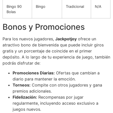
Bingo 90
Bingo
Tradicional
N/A
Bolas
Bonos y Promociones
Para los nuevos jugadores,
Jackpotjoy
ofrece un
atractivo bono de bienvenida que puede incluir giros
gratis y un porcentaje de coincide en el primer
depósito. A lo largo de tu experiencia de juego, también
podrás disfrutar de:
Promociones Diarias:
Ofertas que cambian a
diario para mantener la emoción.
Torneos:
Compite con otros jugadores y gana
premios adicionales.
Fidelización:
Recompensas por jugar
regularmente, incluyendo acceso exclusivo a
juegos nuevos.