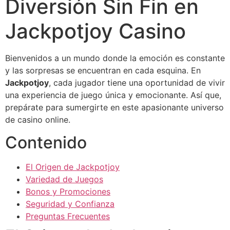
Diversión Sin Fin en
Jackpotjoy Casino
Bienvenidos a un mundo donde la emoción es constante
y las sorpresas se encuentran en cada esquina. En
Jackpotjoy
, cada jugador tiene una oportunidad de vivir
una experiencia de juego única y emocionante. Así que,
prepárate para sumergirte en este apasionante universo
de casino online.
Contenido
El Origen de Jackpotjoy
Variedad de Juegos
Bonos y Promociones
Seguridad y Confianza
Preguntas Frecuentes