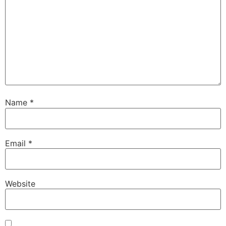
Name
*
Email
*
Website