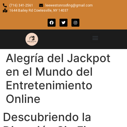
(716) 341-2561
leewestonroofing@gmail.com
1644 Bailey Rd Cowlesville, NY 14037
Alegría del Jackpot
en el Mundo del
Entretenimiento
Online
Descubriendo la