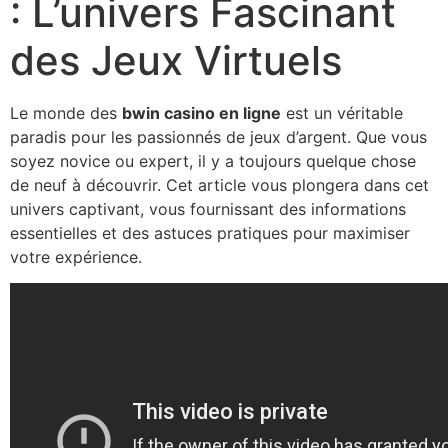
: L’univers Fascinant
des Jeux Virtuels
Le monde des
bwin casino en ligne
est un véritable
paradis pour les passionnés de jeux d’argent. Que vous
soyez novice ou expert, il y a toujours quelque chose
de neuf à découvrir. Cet article vous plongera dans cet
univers captivant, vous fournissant des informations
essentielles et des astuces pratiques pour maximiser
votre expérience.