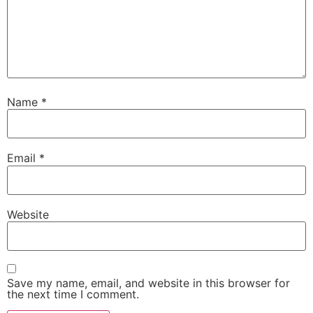
Name
*
Email
*
Website
Save my name, email, and website in this browser for
the next time I comment.