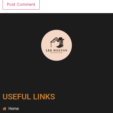
USEFUL LINKS
Home