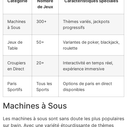
Categorie
Nombre
Caractéristiques Spéciales
de Jeux
Machines
300+
Thèmes variés, jackpots
à Sous
progressifs
Jeux de
50+
Variantes de poker, blackjack,
Table
roulette
Croupiers
20+
Interactivité en temps réel,
en Direct
expérience immersive
Paris
Tous les
Options de paris en direct
Sportifs
Sports
disponibles
Machines à Sous
Les machines à sous sont sans doute les plus populaires
sur bwin. Avec une variété étourdissante de thèmes