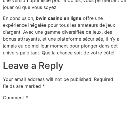
une version optimisée pour mobiles, vous permettant de
jouer où que vous soyez.
En conclusion,
bwin casino en ligne
offre une
expérience inégalée pour tous les amateurs de jeux
d’argent. Avec une gamme diversifiée de jeux, des
bonus attrayants, et une plateforme sécurisée, il n’y a
jamais eu de meilleur moment pour plonger dans cet
univers palpitant. Que la chance soit de votre côté!
Leave a Reply
Your email address will not be published.
Required
fields are marked
*
Comment
*