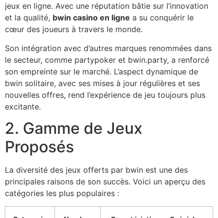
jeux en ligne. Avec une réputation bâtie sur l’innovation
et la qualité,
bwin casino en ligne
a su conquérir le
cœur des joueurs à travers le monde.
Son intégration avec d’autres marques renommées dans
le secteur, comme partypoker et bwin.party, a renforcé
son empreinte sur le marché. L’aspect dynamique de
bwin solitaire, avec ses mises à jour régulières et ses
nouvelles offres, rend l’expérience de jeu toujours plus
excitante.
2. Gamme de Jeux
Proposés
La diversité des jeux offerts par bwin est une des
principales raisons de son succès. Voici un aperçu des
catégories les plus populaires :