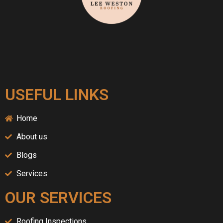
USEFUL LINKS
Home
About us
Blogs
Services
OUR SERVICES
Roofing Inspections