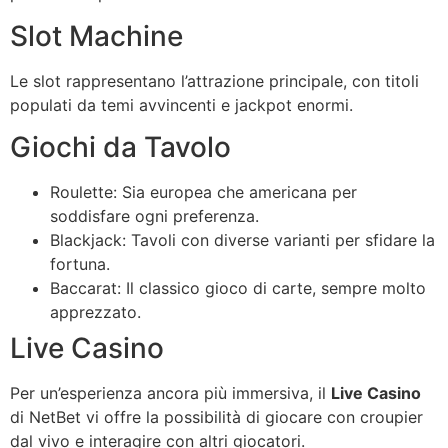
Slot Machine
Le slot rappresentano l’attrazione principale, con titoli
populati da temi avvincenti e jackpot enormi.
Giochi da Tavolo
Roulette: Sia europea che americana per
soddisfare ogni preferenza.
Blackjack: Tavoli con diverse varianti per sfidare la
fortuna.
Baccarat: Il classico gioco di carte, sempre molto
apprezzato.
Live Casino
Per un’esperienza ancora più immersiva, il
Live Casino
di NetBet vi offre la possibilità di giocare con croupier
dal vivo e interagire con altri giocatori.