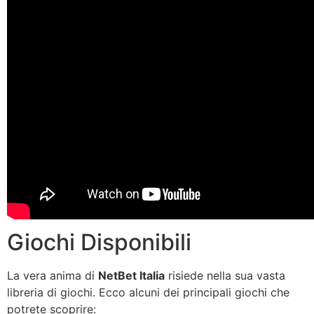
Giochi Disponibili
La vera anima di
NetBet Italia
risiede nella sua vasta
libreria di giochi. Ecco alcuni dei principali giochi che
potrete scoprire: