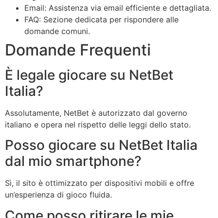
Email: Assistenza via email efficiente e dettagliata.
FAQ: Sezione dedicata per rispondere alle
domande comuni.
Domande Frequenti
È legale giocare su NetBet
Italia?
Assolutamente, NetBet è autorizzato dal governo
italiano e opera nel rispetto delle leggi dello stato.
Posso giocare su NetBet Italia
dal mio smartphone?
Sì, il sito è ottimizzato per dispositivi mobili e offre
un’esperienza di gioco fluida.
Come posso ritirare le mie