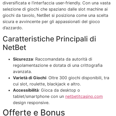
diversificata e l’interfaccia user-friendly. Con una vasta
selezione di giochi che spaziano dalle slot machine ai
giochi da tavolo, NetBet si posiziona come una scelta
sicura e avvincente per gli appassionati del gioco
d’azzardo.
Caratteristiche Principali di
NetBet
Sicurezza
: Raccomandata da autorità di
regolamentazione e dotata di una crittografia
avanzata.
Varietà di Giochi
: Oltre 300 giochi disponibili, tra
cui slot, roulette, blackjack e altro.
Accessibilità
: Gioca da desktop o
tablet/smartphone con un
netbetitcasino.com
design responsive.
Offerte e Bonus