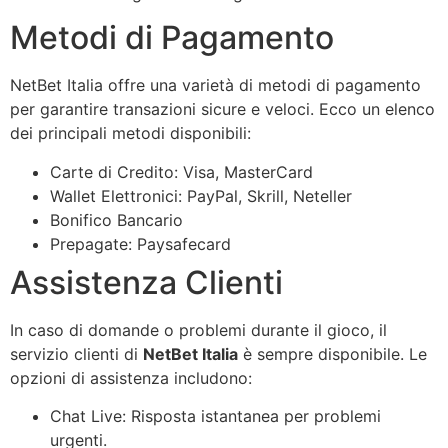
Metodi di Pagamento
NetBet Italia offre una varietà di metodi di pagamento
per garantire transazioni sicure e veloci. Ecco un elenco
dei principali metodi disponibili:
Carte di Credito: Visa, MasterCard
Wallet Elettronici: PayPal, Skrill, Neteller
Bonifico Bancario
Prepagate: Paysafecard
Assistenza Clienti
In caso di domande o problemi durante il gioco, il
servizio clienti di
NetBet Italia
è sempre disponibile. Le
opzioni di assistenza includono:
Chat Live: Risposta istantanea per problemi
urgenti.