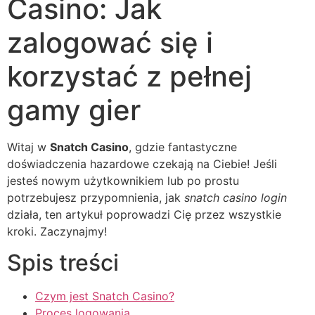
Casino: Jak
zalogować się i
korzystać z pełnej
gamy gier
Witaj w
Snatch Casino
, gdzie fantastyczne
doświadczenia hazardowe czekają na Ciebie! Jeśli
jesteś nowym użytkownikiem lub po prostu
potrzebujesz przypomnienia, jak
snatch casino login
działa, ten artykuł poprowadzi Cię przez wszystkie
kroki. Zaczynajmy!
Spis treści
Czym jest Snatch Casino?
Proces logowania