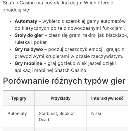
Snatch Casino ma coś dla każdego! W ich ofercie
znajdują się:
Automaty
– wybierz z szerokiej gamy automatów,
od klasycznych po te z nowoczesnymi funkcjami.
Stoły do gier
– ciesz się grami takimi jak blackjack,
ruletka i poker.
Gry na żywo
– poczuj dreszczyk emocji, grając z
prawdziwymi krupierami w czasie rzeczywistym.
Gry mobilne
– graj gdziekolwiek jesteś dzięki
aplikacji mobilnej Snatch Casino.
Porównanie różnych typów gier
Typ gry
Przykłady
Interaktywność
Automaty
Starburst, Book of
Niski
Dead