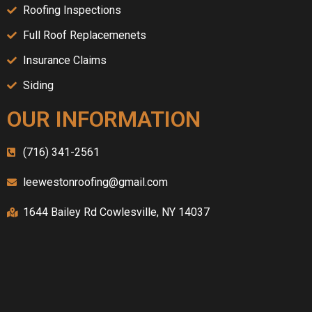
Roofing Inspections
Full Roof Replacemenets
Insurance Claims
Siding
OUR INFORMATION
(716) 341-2561
leewestonroofing@gmail.com
1644 Bailey Rd Cowlesville, NY 14037