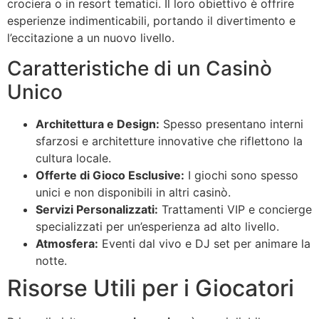
crociera o in resort tematici. Il loro obiettivo è offrire
esperienze indimenticabili, portando il divertimento e
l’eccitazione a un nuovo livello.
Caratteristiche di un Casinò
Unico
Architettura e Design:
Spesso presentano interni
sfarzosi e architetture innovative che riflettono la
cultura locale.
Offerte di Gioco Esclusive:
I giochi sono spesso
unici e non disponibili in altri casinò.
Servizi Personalizzati:
Trattamenti VIP e concierge
specializzati per un’esperienza ad alto livello.
Atmosfera:
Eventi dal vivo e DJ set per animare la
notte.
Risorse Utili per i Giocatori