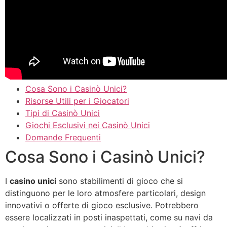
Cosa Sono i Casinò Unici?
Risorse Utili per i Giocatori
Tipi di Casinò Unici
Giochi Esclusivi nei Casinò Unici
Domande Frequenti
Cosa Sono i Casinò Unici?
I
casino unici
sono stabilimenti di gioco che si
distinguono per le loro atmosfere particolari, design
innovativi o offerte di gioco esclusive. Potrebbero
essere localizzati in posti inaspettati, come su navi da