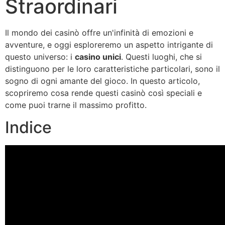
Straordinari
Il mondo dei casinò offre un'infinità di emozioni e
avventure, e oggi esploreremo un aspetto intrigante di
questo universo: i
casino unici
. Questi luoghi, che si
distinguono per le loro caratteristiche particolari, sono il
sogno di ogni amante del gioco. In questo articolo,
scopriremo cosa rende questi casinò così speciali e
come puoi trarne il massimo profitto.
Indice