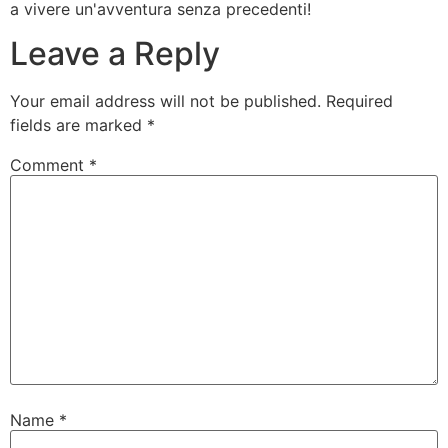
a vivere un'avventura senza precedenti!
Leave a Reply
Your email address will not be published.
Required
fields are marked
*
Comment
*
Name
*