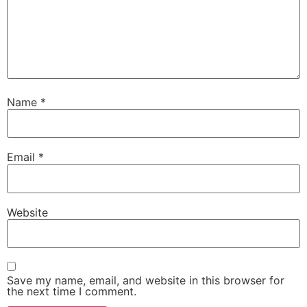
Name
*
Email
*
Website
Save my name, email, and website in this browser for
the next time I comment.