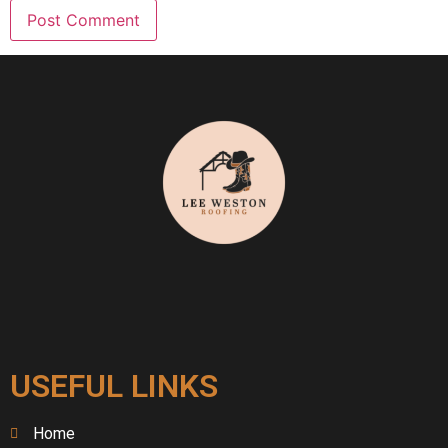
USEFUL LINKS
Home