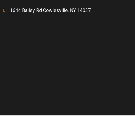
1644 Bailey Rd Cowlesville, NY 14037