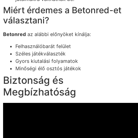
Miért érdemes a Betonred-et
választani?
Betonred
az alábbi előnyöket kínálja:
Felhasználóbarát felület
Széles játékválaszték
Gyors kiutalási folyamatok
Minőségi élő osztós játékok
Biztonság és
Megbízhatóság