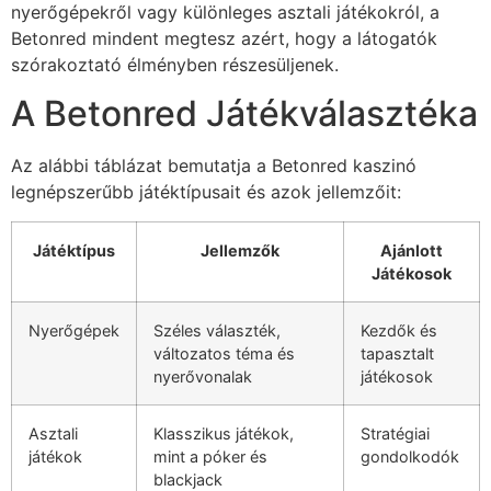
nyerőgépekről vagy különleges asztali játékokról, a
Betonred mindent megtesz azért, hogy a látogatók
szórakoztató élményben részesüljenek.
A Betonred Játékválasztéka
Az alábbi táblázat bemutatja a Betonred kaszinó
legnépszerűbb játéktípusait és azok jellemzőit:
Játéktípus
Jellemzők
Ajánlott
Játékosok
Nyerőgépek
Széles választék,
Kezdők és
változatos téma és
tapasztalt
nyerővonalak
játékosok
Asztali
Klasszikus játékok,
Stratégiai
játékok
mint a póker és
gondolkodók
blackjack