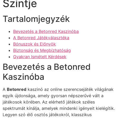
Szintje
Tartalomjegyzék
Bevezetés a Betonred Kaszinóba
A Betonred Játékválasztéka
Bónuszok és Előnyök
Biztonság és Megbízhatóság
Gyakran Ismételt Kérdések
Bevezetés a Betonred
Kaszinóba
A
Betonred
kaszinó az online szerencsejáték világának
egyik újdonsága, amely gyorsan népszerűvé vált a
játékosok körében. Az elérhető játékok széles
spektrumát kínálja, amelyek mindenki igényeit kielégítik.
Legyen szó élő osztós játékokról, klasszikus