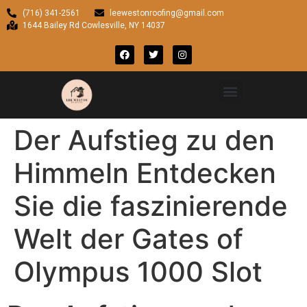
(716) 341-2561
leewestonroofing@gmail.com
1644 Bailey Rd Cowlesville, NY 14037
Der Aufstieg zu den
Himmeln Entdecken
Sie die faszinierende
Welt der Gates of
Olympus 1000 Slot