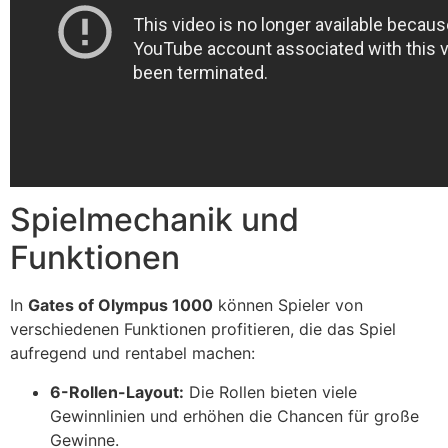
Spielmechanik und
Funktionen
In
Gates of Olympus 1000
können Spieler von
verschiedenen Funktionen profitieren, die das Spiel
aufregend und rentabel machen:
6-Rollen-Layout:
Die Rollen bieten viele
Gewinnlinien und erhöhen die Chancen für große
Gewinne.