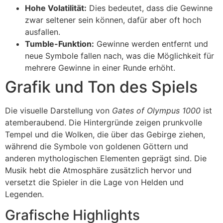
Hohe Volatilität:
Dies bedeutet, dass die Gewinne
zwar seltener sein können, dafür aber oft hoch
ausfallen.
Tumble-Funktion:
Gewinne werden entfernt und
neue Symbole fallen nach, was die Möglichkeit für
mehrere Gewinne in einer Runde erhöht.
Grafik und Ton des Spiels
Die visuelle Darstellung von
Gates of Olympus 1000
ist
atemberaubend. Die Hintergründe zeigen prunkvolle
Tempel und die Wolken, die über das Gebirge ziehen,
während die Symbole von goldenen Göttern und
anderen mythologischen Elementen geprägt sind. Die
Musik hebt die Atmosphäre zusätzlich hervor und
versetzt die Spieler in die Lage von Helden und
Legenden.
Grafische Highlights