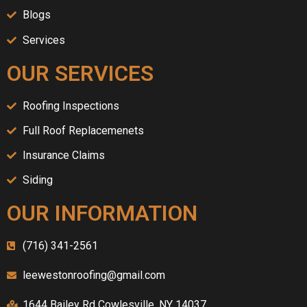
Blogs
Services
OUR SERVICES
Roofing Inspections
Full Roof Replacemenets
Insurance Claims
Siding
OUR INFORMATION
(716) 341-2561
leewestonroofing@gmail.com
1644 Bailey Rd Cowlesville, NY 14037