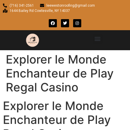
(716) 341-2561
leewestonroofing@gmail.com
1644 Bailey Rd Cowlesville, NY 14037
Explorer le Monde
Enchanteur de Play
Regal Casino
Explorer le Monde
Enchanteur de Play