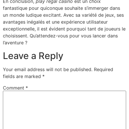
En conclusion,
play regal casino
est un choix
fantastique pour quiconque souhaite s’immerger dans
un monde ludique excitant. Avec sa variété de jeux, ses
avantages inégalés et une expérience utilisateur
exceptionnelle, il est évident pourquoi tant de joueurs le
choisissent. Qu’attendez-vous pour vous lancer dans
l’aventure ?
Leave a Reply
Your email address will not be published.
Required
fields are marked
*
Comment
*