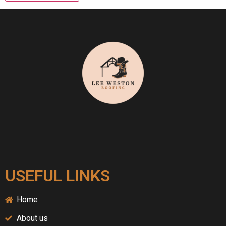
USEFUL LINKS
Home
About us