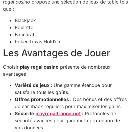
regal casino
propose une sélection de jeux de table tels
que :
Blackjack
Roulette
Baccarat
Poker Texas Hold’em
Les Avantages de Jouer
Choisir
play regal casino
présente de nombreux
avantages :
Variété de jeux :
Une gamme étendue pour
satisfaire tous les goûts.
Offres promotionnelles :
Des bonus et des offres
de cashback réguliers pour maximiser les gains.
Sécurité
playregalfrance.net
:
Protocoles de
sécurité avancés pour garantir la protection de
vos données.