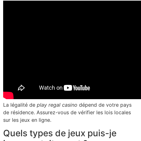
La légalité de
play regal casino
dépend de votre pays
de résidence. Assurez-vous de vérifier les lois locales
sur les jeux en ligne.
Quels types de jeux puis-je