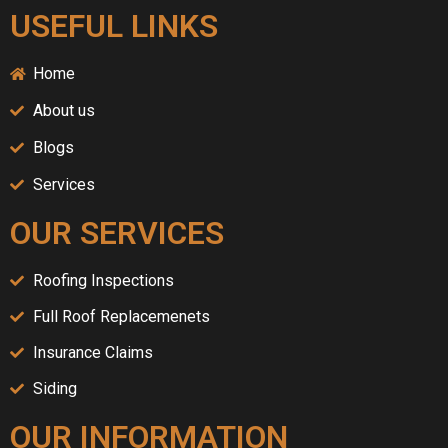
USEFUL LINKS
Home
About us
Blogs
Services
OUR SERVICES
Roofing Inspections
Full Roof Replacemenets
Insurance Claims
Siding
OUR INFORMATION