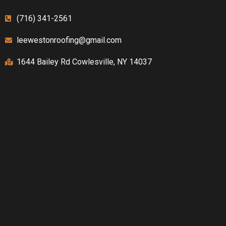
(716) 341-2561
leewestonroofing@gmail.com
1644 Bailey Rd Cowlesville, NY 14037