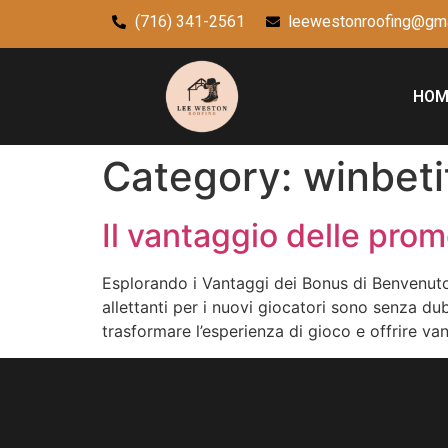
(716) 341-2561
leewestonroofing@gma
HOM
Category:
winbeti
Il vantaggio delle prom
Esplorando i Vantaggi dei Bonus di Benvenuto 
allettanti per i nuovi giocatori sono senza d
trasformare l’esperienza di gioco e offrire van