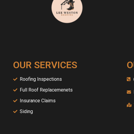
OUR SERVICES
O
Roofing Inspections
Full Roof Replacemenets
Insurance Claims
Siding