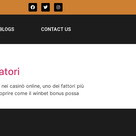
BLOGS
CONTACT US
atori
ei casinò online, uno dei fattori più
scoprire come il winbet bonus possa