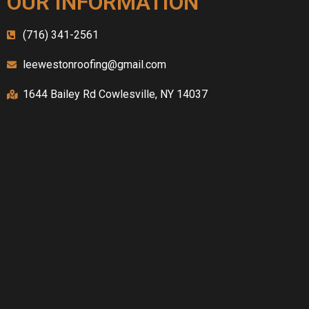
OUR INFORMATION
(716) 341-2561
leewestonroofing@gmail.com
1644 Bailey Rd Cowlesville, NY 14037