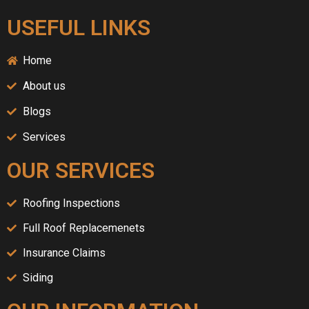
USEFUL LINKS
Home
About us
Blogs
Services
OUR SERVICES
Roofing Inspections
Full Roof Replacemenets
Insurance Claims
Siding