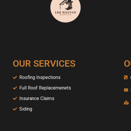
OUR SERVICES
O
Roofing Inspections
Full Roof Replacemenets
Insurance Claims
Siding