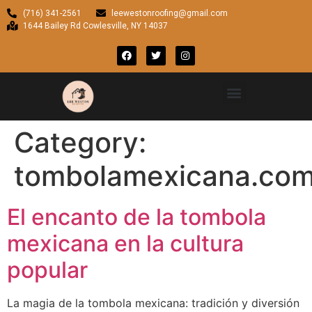
(716) 341-2561
leewestonroofing@gmail.com
1644 Bailey Rd Cowlesville, NY 14037
Category:
tombolamexicana.co
El encanto de la tombola
mexicana en la cultura
popular
La magia de la tombola mexicana: tradición y diversión