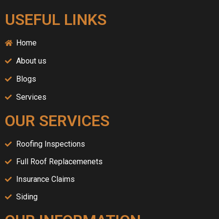
USEFUL LINKS
Home
About us
Blogs
Services
OUR SERVICES
Roofing Inspections
Full Roof Replacemenets
Insurance Claims
Siding