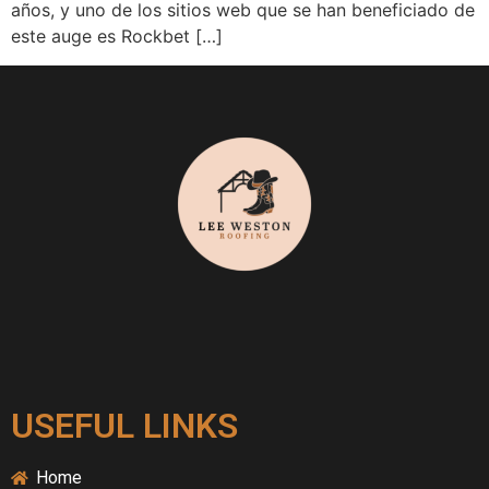
años, y uno de los sitios web que se han beneficiado de
este auge es Rockbet […]
USEFUL LINKS
Home