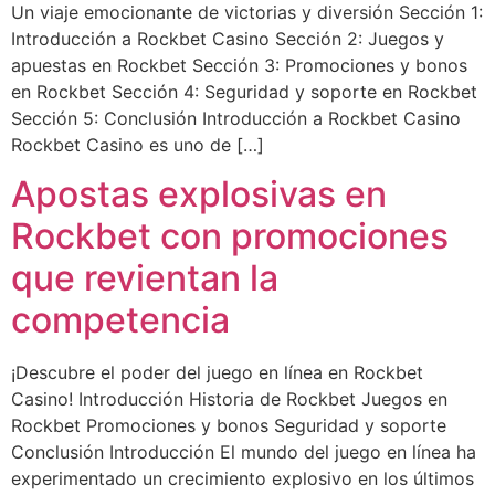
Un viaje emocionante de victorias y diversión Sección 1:
Introducción a Rockbet Casino Sección 2: Juegos y
apuestas en Rockbet Sección 3: Promociones y bonos
en Rockbet Sección 4: Seguridad y soporte en Rockbet
Sección 5: Conclusión Introducción a Rockbet Casino
Rockbet Casino es uno de […]
Apostas explosivas en
Rockbet con promociones
que revientan la
competencia
¡Descubre el poder del juego en línea en Rockbet
Casino! Introducción Historia de Rockbet Juegos en
Rockbet Promociones y bonos Seguridad y soporte
Conclusión Introducción El mundo del juego en línea ha
experimentado un crecimiento explosivo en los últimos