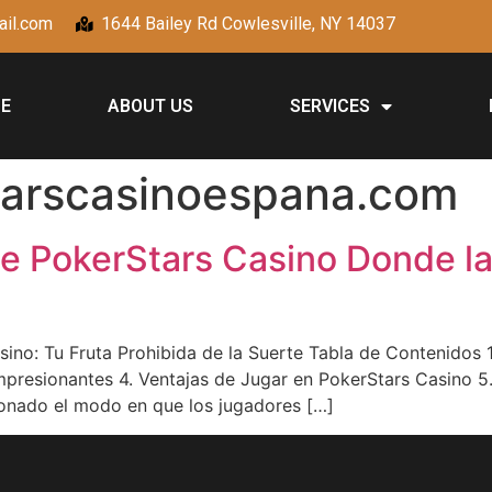
il.com
1644 Bailey Rd Cowlesville, NY 14037
E
ABOUT US
SERVICES
tarscasinoespana.com
 PokerStars Casino Donde la 
ino: Tu Fruta Prohibida de la Suerte Tabla de Contenidos 1
presionantes 4. Ventajas de Jugar en PokerStars Casino 5.
ionado el modo en que los jugadores […]