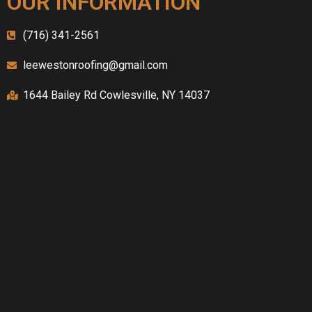
OUR INFORMATION
(716) 341-2561
leewestonroofing@gmail.com
1644 Bailey Rd Cowlesville, NY 14037