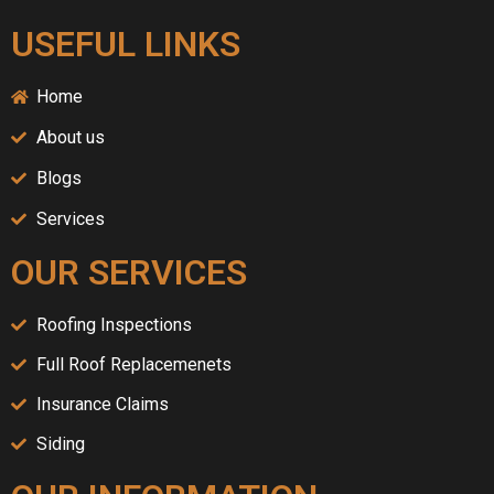
USEFUL LINKS
Home
About us
Blogs
Services
OUR SERVICES
Roofing Inspections
Full Roof Replacemenets
Insurance Claims
Siding