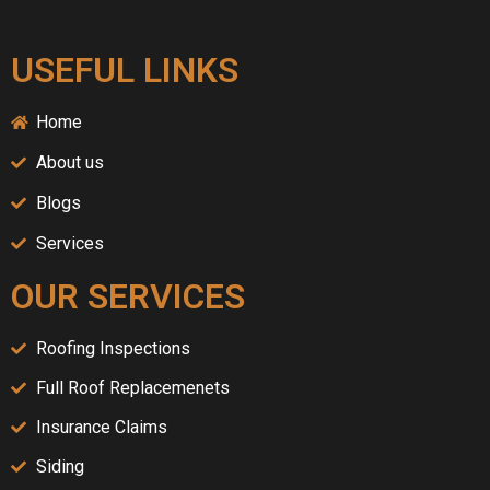
USEFUL LINKS
Home
About us
Blogs
Services
OUR SERVICES
Roofing Inspections
Full Roof Replacemenets
Insurance Claims
Siding