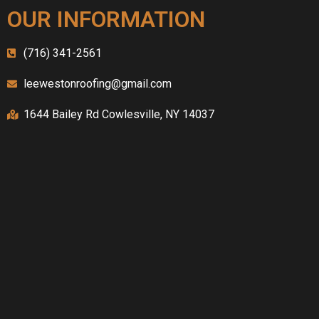
OUR INFORMATION
(716) 341-2561
leewestonroofing@gmail.com
1644 Bailey Rd Cowlesville, NY 14037