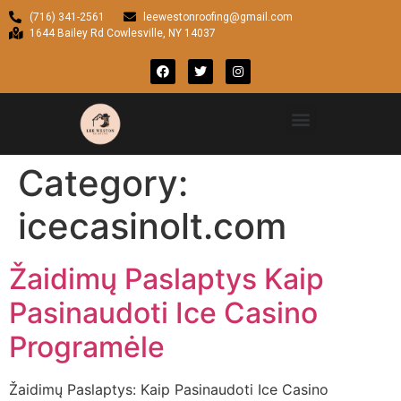
(716) 341-2561
leewestonroofing@gmail.com
1644 Bailey Rd Cowlesville, NY 14037
Category:
icecasinolt.com
Žaidimų Paslaptys Kaip
Pasinaudoti Ice Casino
Programėle
Žaidimų Paslaptys: Kaip Pasinaudoti Ice Casino