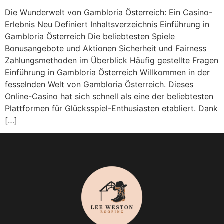
Die Wunderwelt von Gambloria Österreich: Ein Casino-
Erlebnis Neu Definiert Inhaltsverzeichnis Einführung in
Gambloria Österreich Die beliebtesten Spiele
Bonusangebote und Aktionen Sicherheit und Fairness
Zahlungsmethoden im Überblick Häufig gestellte Fragen
Einführung in Gambloria Österreich Willkommen in der
fesselnden Welt von Gambloria Österreich. Dieses
Online-Casino hat sich schnell als eine der beliebtesten
Plattformen für Glücksspiel-Enthusiasten etabliert. Dank
[…]