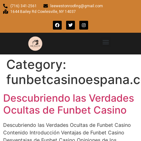
(716) 341-2561
leewestonroofing@gmail.com
1644 Bailey Rd Cowlesville, NY 14037
Category:
funbetcasinoespana.
Descubriendo las Verdades
Ocultas de Funbet Casino
Descubriendo las Verdades Ocultas de Funbet Casino
Contenido Introducción Ventajas de Funbet Casino
Desventajas de Funbet Casino Opiniones de los