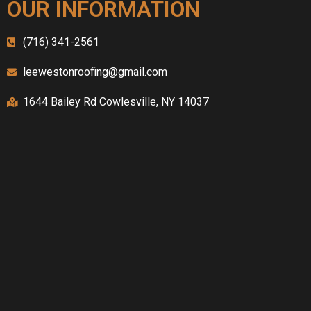
OUR INFORMATION
(716) 341-2561
leewestonroofing@gmail.com
1644 Bailey Rd Cowlesville, NY 14037